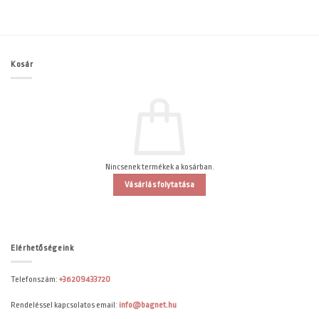
Kosár
Nincsenek termékek a kosárban.
Vásárlás folytatása
Elérhetőségeink
Telefonszám:
+36209433720
Rendeléssel kapcsolatos email:
info@bagnet.hu