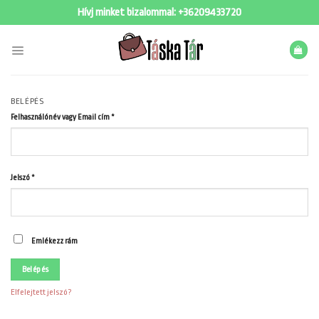
Skip
Hívj minket bizalommal:
+36209433720
to
content
BELÉPÉS
Felhasználónév vagy Email cím
*
Jelszó
*
Emlékezz rám
Belépés
Elfelejtett jelszó?