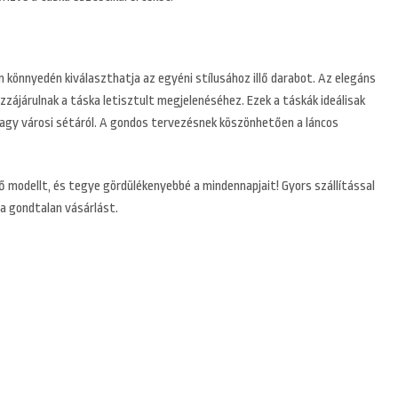
n könnyedén kiválaszthatja az egyéni stílusához illő darabot. Az elegáns
zzájárulnak a táska letisztult megjelenéséhez. Ezek a táskák ideálisak
l vagy városi sétáról. A gondos tervezésnek köszönhetően a láncos
ő modellt, és tegye gördülékenyebbé a mindennapjait! Gyors szállítással
 a gondtalan vásárlást.