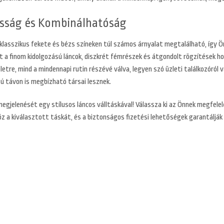
osság és Kombinálhatóság
 klasszikus fekete és bézs színeken túl számos árnyalat megtalálható, így Ö
t a finom kidolgozású láncok, diszkrét fémrészek és átgondolt rögzítések ho
eletre, mind a mindennapi rutin részévé válva, legyen szó üzleti találkozóró
ú távon is megbízható társai lesznek.
egjelenését egy stílusos láncos válltáskával! Válassza ki az Önnek megfelel
öz a kiválasztott táskát, és a biztonságos fizetési lehetőségek garantálják