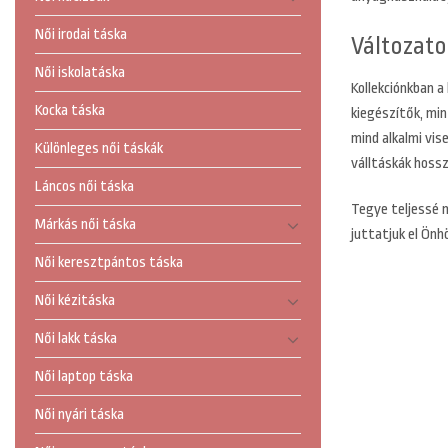
Női irodai táska
Változat
Női iskolatáska
Kollekciónkban a
Kocka táska
kiegészítők, min
mind alkalmi vis
Különleges női táskák
válltáskák hossz
Láncos női táska
Tegye teljessé m
Márkás női táska
juttatjuk el Önh
Női keresztpántos táska
Női kézitáska
Női lakk táska
Női laptop táska
Női nyári táska