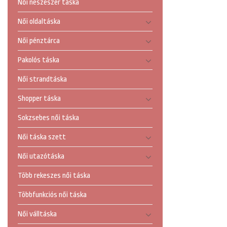
Női neszeszer táska
Női oldaltáska
Női pénztárca
Pakolós táska
Női strandtáska
Shopper táska
Sokzsebes női táska
Női táska szett
Női utazótáska
Több rekeszes női táska
Többfunkciós női táska
Női válltáska