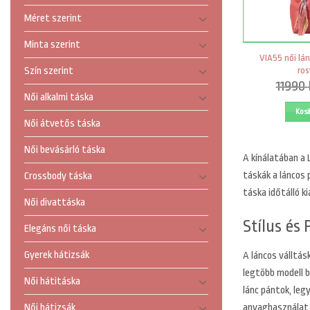
Méret szerint
Minta szerint
VIA55 női lánc
ros
Szín szerint
11990
Női alkalmi táska
Kos
Női átvetős táska
Női bevásárló táska
A
kínálatában a 
táskák a láncos 
Crossbody táska
táska időtálló k
Női divattáska
Stílus és
Elegáns női táska
Gyerek hátizsák
A láncos válltás
legtöbb modell b
Női hátitáska
lánc pántok, leg
anyaghasználat 
Női hátizsák