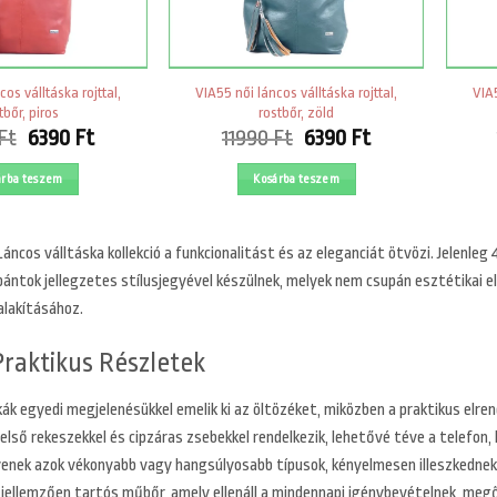
os válltáska rojttal,
VIA55 női láncos válltáska rojttal,
VIA5
tbőr, piros
rostbőr, zöld
Original
Current
Original
Current
Ft
6390
Ft
11990
Ft
6390
Ft
price
price
price
price
was:
is:
was:
is:
árba teszem
Kosárba teszem
11990 Ft.
6390 Ft.
11990 Ft.
6390 Ft.
Láncos válltáska kollekció a funkcionalitást és az eleganciát ötvözi. Jelenleg
pántok jellegzetes stílusjegyével készülnek, melyek nem csupán esztétikai
ialakításához.
 Praktikus Részletek
kák egyedi megjelenésükkel emelik ki az öltözéket, miközben a praktikus elr
első rekeszekkel és cipzáras zsebekkel rendelkezik, lehetővé téve a telefon
yenek azok vékonyabb vagy hangsúlyosabb típusok, kényelmesen illeszkednek 
jellemzően tartós műbőr, amely ellenáll a mindennapi igénybevételnek, megő