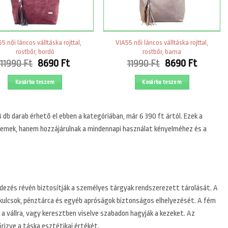
5 női láncos válltáska rojttal,
VIA55 női láncos válltáska rojttal,
rostbőr, bordó
rostbőr, barna
Original
Current
Original
Curren
11990
Ft
8690
Ft
11990
Ft
8690
Ft
price
price
price
price
was:
is:
was:
is:
Kosárba teszem
Kosárba teszem
11990 Ft.
8690 Ft.
11990 Ft.
8690 Ft
 4 db darab érhető el ebben a kategóriában, már 6 390 ft ártól. Ezek a
 elemek, hanem hozzájárulnak a mindennapi használat kényelméhez és a
endezés révén biztosítják a személyes tárgyak rendszerezett tárolását. A
, kulcsok, pénztárca és egyéb apróságok biztonságos elhelyezését. A fém
a vállra, vagy keresztben viselve szabadon hagyják a kezeket. Az
rizve a táska esztétikai értékét.