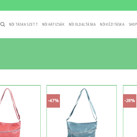
NŐI TÁSKA SZETT
NŐI HÁTIZSÁK
NŐI OLDALTÁSKA
NŐI KÉZITÁSKA
SHOP
-47%
-28%