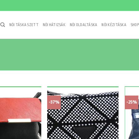
NŐI TÁSKA SZETT
NŐI HÁTIZSÁK
NŐI OLDALTÁSKA
NŐI KÉZITÁSKA
SHOP
-37%
-25%