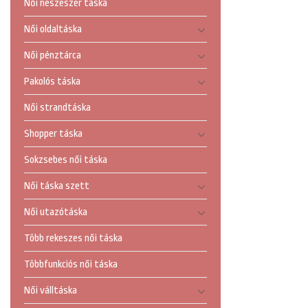
Női neszeszer táska
Női oldaltáska
Női pénztárca
Pakolós táska
Női strandtáska
Shopper táska
Sokzsebes női táska
Női táska szett
Női utazótáska
Több rekeszes női táska
Többfunkciós női táska
Női válltáska