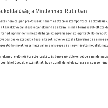
 Sokoldalúság a Mindennapi Rutinban
skák nem csupán praktikusak, hanem esztétikai szempontból is sokoldalúak. 
 a táskák kiválóan illeszkedjenek mind az alkalmi, mind a formálisabb öltözék
g terjed, így mindenki megtalálhatja az egyéniségéhez leginkább illő darabo
átvetős táska szabaddá teszi a kezét, növelve ezzel a kényelmet és a mozg
égesebb holmikat viszi magával, míg a közepes és nagyméretű modellek nag
nnek megfelelő női átvetős táskát, és tegye gördülékenyebbé a mindennapjait
etési lehetőségekre számíthat, hogy gondtalanul élvezhesse új szerzemény