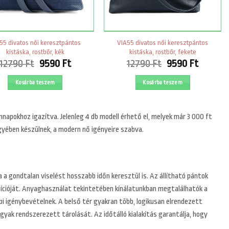
55 divatos női keresztpántos
VIA55 divatos női keresztpántos
kistáska, rostbőr, kék
kistáska, rostbőr, fekete
Original
Current
Original
Curren
12790
Ft
9590
Ft
12790
Ft
9590
Ft
price
price
price
price
was:
is:
was:
is:
Kosárba teszem
Kosárba teszem
12790 Ft.
9590 Ft.
12790 Ft.
9590 Ft
nnapokhoz igazítva. Jelenleg 4 db modell érhető el, melyek már 3 000 ft
gyében készülnek, a modern nő igényeire szabva.
a a gondtalan viselést hosszabb időn keresztül is. Az állítható pántok
zícióját. Anyaghasználat tekintetében kínálatunkban megtalálhatók a
pi igénybevételnek. A belső tér gyakran több, logikusan elrendezett
gyak rendszerezett tárolását. Az időtálló kialakítás garantálja, hogy