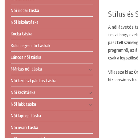
Női irodai táska
Stílus és
Női iskolatáska
A női átvetős tá
Kocka táska
teszi, hogy ezek
pasztell színeki
Különleges női táskák
programról, az 
Láncos női táska
csak a legszüks
Márkás női táska
Válassza ki az Ö
biztonságos fiz
Női keresztpántos táska
Női kézitáska
Női lakk táska
Női laptop táska
Női nyári táska