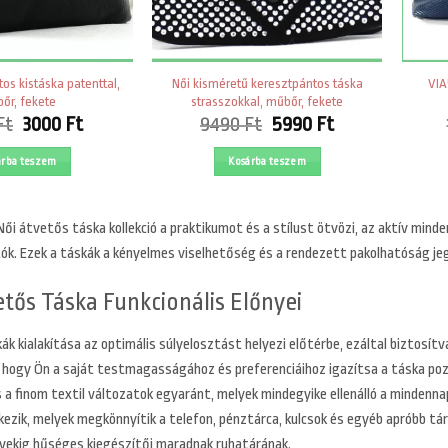
os kistáska patenttal,
Női kisméretű keresztpántos táska
VIA
őr, fekete
strasszokkal, műbőr, fekete
Original
Current
Original
Current
Ft
3000
Ft
9490
Ft
5990
Ft
price
price
price
price
was:
is:
was:
is:
árba teszem
Kosárba teszem
4390 Ft.
3000 Ft.
9490 Ft.
5990 Ft.
Női átvetős táska kollekció a praktikumot és a stílust ötvözi, az aktív minde
tók. Ezek a táskák a kényelmes viselhetőség és a rendezett pakolhatóság je
etős Táska Funkcionális Előnyei
k kialakítása az optimális súlyelosztást helyezi előtérbe, ezáltal biztosítv
, hogy Ön a saját testmagasságához és preferenciáihoz igazítsa a táska po
a finom textil változatok egyaránt, melyek mindegyike ellenálló a mindenna
kezik, melyek megkönnyítik a telefon, pénztárca, kulcsok és egyéb apróbb tár
évekig hűséges kiegészítői maradnak ruhatárának.