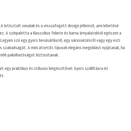
A letisztult vonalak és a visszafogott design jellemző, ami lehetővé
hez. A színpaletta a klasszikus fekete és barna árnyalatoktól egészen a
t. Legyen szó egy gyors bevásárlásról, egy városnézésről vagy egy esti
ás szabadságát. A mini átvetős típusok elegáns megoldást nyújtanak, ha
yobb pakolhatóságot biztosítanak.
 egy praktikus és stílusos kiegészítővel. Gyors szállításra és
ét.