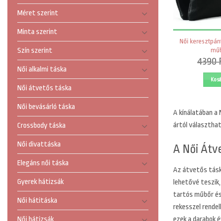
Méret szerint
Minta szerint
Női keresztpánt
műb
Szín szerint
4390
Női alkalmi táska
Kos
Női átvetős táska
Női bevásárló táska
A
kínálatában a 
ártól választha
Crossbody táska
Női divattáska
A Női Átv
Elegáns női táska
Az átvetős táská
Gyerek hátizsák
lehetővé teszik
tartós műbőr és 
Női hátitáska
rekesszel rendel
ezek a darabok 
Női hátizsák