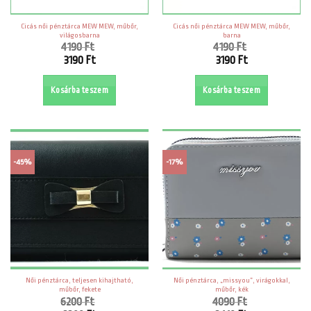
Cicás női pénztárca MEW MEW, műbőr,
Cicás női pénztárca MEW MEW, műbőr,
világosbarna
barna
4190
Ft
4190
Ft
Original
Original
3190
Ft
3190
Ft
price
price
Current
Current
was:
was:
price
price
Kosárba teszem
Kosárba teszem
4190 Ft.
4190 Ft.
is:
is:
3190 Ft.
3190 Ft.
-45%
-17%
Női pénztárca, teljesen kihajtható,
Női pénztárca, „missyou”, virágokkal,
műbőr, fekete
műbőr, kék
6200
Ft
4090
Ft