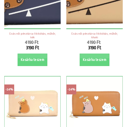
Cicás női pénztárca libikókás, műbőr,
Cicás női pénztárca libikókás, műbőr,
kék
khaki
4190
Ft
4190
Ft
Original
Original
3190
Ft
3190
Ft
price
price
Current
Current
was:
was:
price
price
Kosárba teszem
Kosárba teszem
4190 Ft.
4190 Ft.
is:
is:
3190 Ft.
3190 Ft.
-24%
-24%