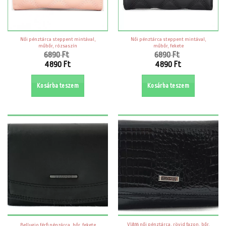
Női pénztárca steppent mintával,
Női pénztárca steppent mintával,
műbőr, rózsaszín
műbőr, fekete
6890
Ft
6890
Ft
Original
Original
4890
Ft
4890
Ft
price
price
Current
Current
was:
was:
price
price
Kosárba teszem
Kosárba teszem
6890 Ft.
6890 Ft.
is:
is:
4890 Ft.
4890 Ft.
VIA55 női pénztárca, rövid fazon, bőr,
Bellugio férfi pénzárca, bőr, fekete