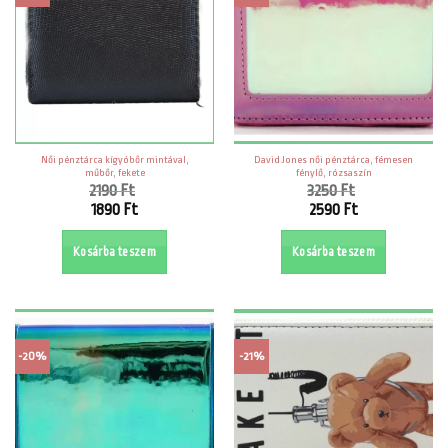
Női pénztárca kígyóbőr mintával,
David Jones női pénztárca, fémesen
műbőr, fekete
fénylő, rózsaszín
2190
Ft
3250
Ft
Original
Original
1890
Ft
2590
Ft
price
price
Current
Current
was:
was:
price
price
Kosárba teszem
Kosárba teszem
2190 Ft.
3250 Ft.
is:
is:
1890 Ft.
2590 Ft.
-20%
-21%