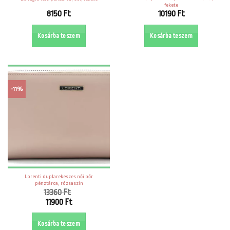
fekete
8150
Ft
10190
Ft
Kosárba teszem
Kosárba teszem
-11%
Lorenti duplarekeszes női bőr
pénztárca, rózsaszín
13360
Ft
Original
11900
Ft
price
Current
was:
price
Kosárba teszem
13360 Ft.
is: