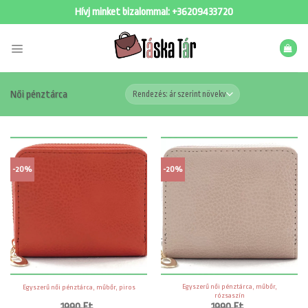
Skip
Hívj minket bizalommal:
+36209433720
to
content
Női pénztárca
-20%
-20%
Egyszerű női pénztárca, műbőr,
Egyszerű női pénztárca, műbőr, piros
rózsaszín
1990
Ft
1990
Ft