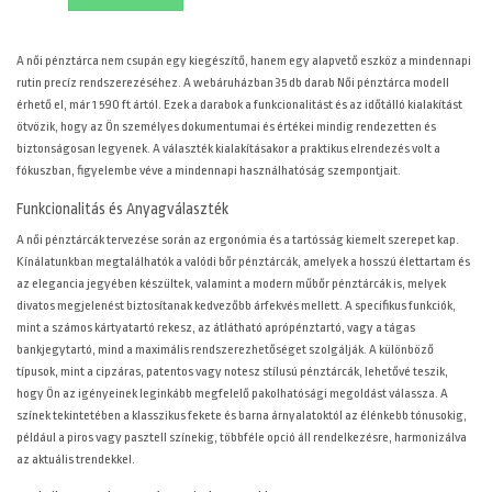
11900 Ft.
A női pénztárca nem csupán egy kiegészítő, hanem egy alapvető eszköz a mindennapi
rutin precíz rendszerezéséhez. A
webáruházban 35 db darab Női pénztárca modell
érhető el, már 1 590 ft ártól. Ezek a darabok a funkcionalitást és az időtálló kialakítást
ötvözik, hogy az Ön személyes dokumentumai és értékei mindig rendezetten és
biztonságosan legyenek. A választék kialakításakor a praktikus elrendezés volt a
fókuszban, figyelembe véve a mindennapi használhatóság szempontjait.
Funkcionalitás és Anyagválaszték
A női pénztárcák tervezése során az ergonómia és a tartósság kiemelt szerepet kap.
Kínálatunkban megtalálhatók a valódi bőr pénztárcák, amelyek a hosszú élettartam és
az elegancia jegyében készültek, valamint a modern műbőr pénztárcák is, melyek
divatos megjelenést biztosítanak kedvezőbb árfekvés mellett. A specifikus funkciók,
mint a számos kártyatartó rekesz, az átlátható aprópénztartó, vagy a tágas
bankjegytartó, mind a maximális rendszerezhetőséget szolgálják. A különböző
típusok, mint a cipzáras, patentos vagy notesz stílusú pénztárcák, lehetővé teszik,
hogy Ön az igényeinek leginkább megfelelő pakolhatósági megoldást válassza. A
színek tekintetében a klasszikus fekete és barna árnyalatoktól az élénkebb tónusokig,
például a piros vagy pasztell színekig, többféle opció áll rendelkezésre, harmonizálva
az aktuális trendekkel.