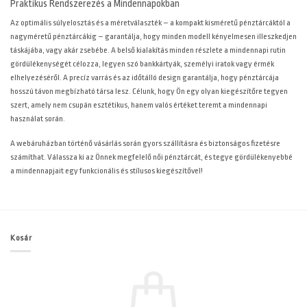
Praktikus Rendszerezés a Mindennapokban
Az optimális súlyelosztás és a méretválaszték – a kompakt kisméretű pénztárcáktól a
nagyméretű pénztárcákig – garantálja, hogy minden modell kényelmesen illeszkedjen
táskájába, vagy akár zsebébe. A belső kialakítás minden részlete a mindennapi rutin
gördülékenységét célozza, legyen szó bankkártyák, személyi iratok vagy érmék
elhelyezéséről. A precíz varrás és az időtálló design garantálja, hogy pénztárcája
hosszú távon megbízható társa lesz. Célunk, hogy Ön egy olyan kiegészítőre tegyen
szert, amely nem csupán esztétikus, hanem valós értéket teremt a mindennapi
használat során.
A
webáruházban történő vásárlás során gyors szállításra és biztonságos fizetésre
számíthat. Válassza ki az Önnek megfelelő női pénztárcát, és tegye gördülékenyebbé
a mindennapjait egy funkcionális és stílusos kiegészítővel!
Kosár