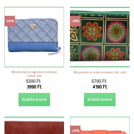
-26%
-28%
Női pénztárca négyzetes mintával,
Női pénztárca indiai mintával, bőr, zöld
műbőr, kék
5390
Ft
5790
Ft
Original
Original
3990
Ft
4190
Ft
price
price
Current
Current
was:
was:
price
price
Kosárba teszem
Kosárba teszem
5390 Ft.
5790 Ft.
is:
is:
3990 Ft.
4190 Ft.
-29%