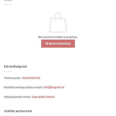
Nincsenek termékek a kosárban.
Vásárlás folytatása
Elérhetőségeink
Telefonszám:
+36209433720
Rendeléssel kapcsolatos email:
info@bagnet.hu
Hibabejelentés email:
Kapcsolati oldalon
Szállító partnereink