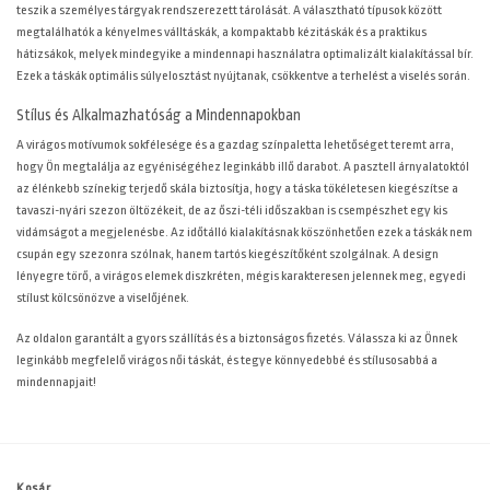
teszik a személyes tárgyak rendszerezett tárolását. A választható típusok között
megtalálhatók a kényelmes válltáskák, a kompaktabb kézitáskák és a praktikus
hátizsákok, melyek mindegyike a mindennapi használatra optimalizált kialakítással bír.
Ezek a táskák optimális súlyelosztást nyújtanak, csökkentve a terhelést a viselés során.
Stílus és Alkalmazhatóság a Mindennapokban
A virágos motívumok sokfélesége és a gazdag színpaletta lehetőséget teremt arra,
hogy Ön megtalálja az egyéniségéhez leginkább illő darabot. A pasztell árnyalatoktól
az élénkebb színekig terjedő skála biztosítja, hogy a táska tökéletesen kiegészítse a
tavaszi-nyári szezon öltözékeit, de az őszi-téli időszakban is csempészhet egy kis
vidámságot a megjelenésbe. Az időtálló kialakításnak köszönhetően ezek a táskák nem
csupán egy szezonra szólnak, hanem tartós kiegészítőként szolgálnak. A design
lényegre törő, a virágos elemek diszkréten, mégis karakteresen jelennek meg, egyedi
stílust kölcsönözve a viselőjének.
Az
oldalon garantált a gyors szállítás és a biztonságos fizetés. Válassza ki az Önnek
leginkább megfelelő virágos női táskát, és tegye könnyedebbé és stílusosabbá a
mindennapjait!
Kosár