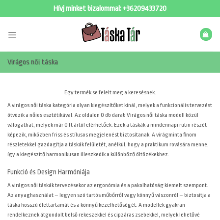
Skip
Hívj minket bizalommal:
+36209433720
to
content
Virágos női táska
Egy termék se felelt meg a keresésnek.
A virágos női táska kategória olyan kiegészítőket kínál, melyek a funkcionális tervezést
ötvözik a nőies esztétikával. Az
oldalon 0 db darab Virágos női táska modell közül
válogathat, melyek már 0 ft ártól elérhetőek. Ezek a táskák a mindennapi rutin részét
képezik, miközben friss és stílusos megjelenést biztosítanak. A virágminta finom
részletekkel gazdagítja a táskák felületét, anélkül, hogy a praktikum rovására menne,
így a kiegészítő harmonikusan illeszkedik a különböző öltözékekhez.
Funkció és Design Harmóniája
A virágos női táskák tervezésekor az ergonómia és a pakolhatóság kiemelt szempont.
Az anyaghasználat – legyen szó tartós műbőrről vagy könnyű vászonról – biztosítja a
táska hosszú élettartamát és a könnyű kezelhetőségét. A modellek gyakran
rendelkeznek átgondolt belső rekeszekkel és cipzáras zsebekkel, melyek lehetővé