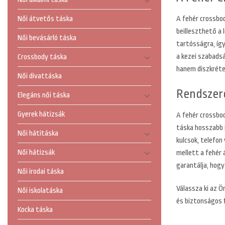
Női átvetős táska
A fehér crossbod
beilleszthető a
Női bevásárló táska
tartósságra, így
a kezei szabadsá
Crossbody táska
hanem diszkréte
Női divattáska
Rendszer
Elegáns női táska
Gyerek hátizsák
A fehér crossbod
táska hosszabb i
Női hátitáska
kulcsok, telefo
Női hátizsák
mellett a fehér 
garantálja, hogy
Női irodai táska
Válassza ki az Ö
Női iskolatáska
és biztonságos 
Kocka táska