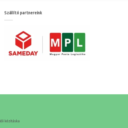
Szállító partnereink
Női kézitáska