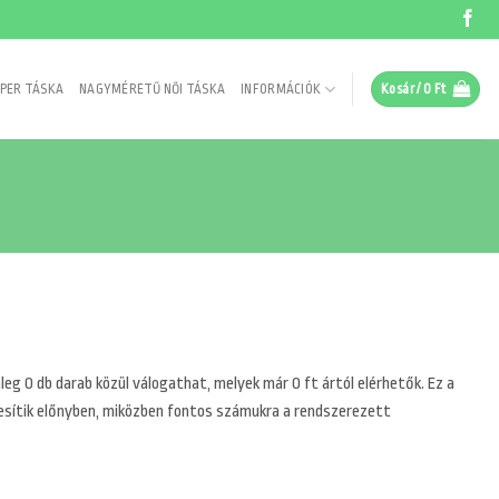
PER TÁSKA
NAGYMÉRETŰ NŐI TÁSKA
INFORMÁCIÓK
Kosár /
0
Ft
eg 0 db darab közül válogathat, melyek már 0 ft ártól elérhetők. Ez a
zesítik előnyben, miközben fontos számukra a rendszerezett