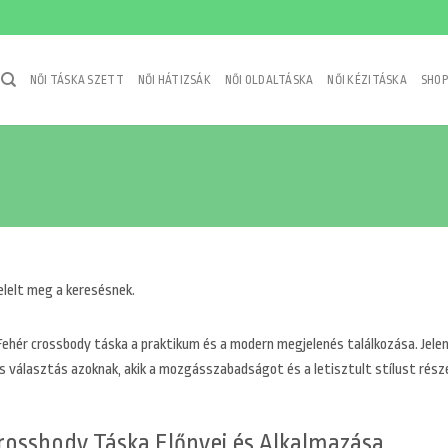
NŐI TÁSKA SZETT
NŐI HÁTIZSÁK
NŐI OLDALTÁSKA
NŐI KÉZITÁSKA
SHOP
elelt meg a keresésnek.
Fehér crossbody táska a praktikum és a modern megjelenés találkozása. Jelenl
is választás azoknak, akik a mozgásszabadságot és a letisztult stílust rés
rossbody Táska Előnyei és Alkalmazása