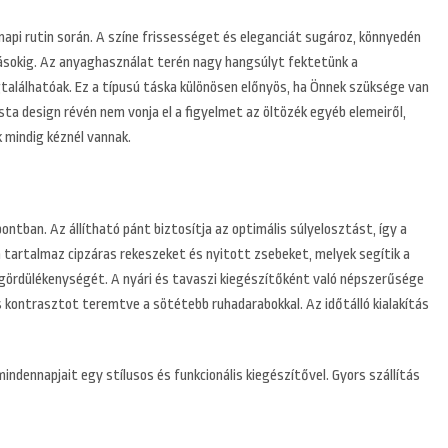
napi rutin során. A színe frissességet és eleganciát sugároz, könnyedén
tásokig. Az anyaghasználat terén nagy hangsúlyt fektetünk a
találhatóak. Ez a típusú táska különösen előnyös, ha Önnek szüksége van
ta design révén nem vonja el a figyelmet az öltözék egyéb elemeiről,
 mindig kéznél vannak.
ntban. Az állítható pánt biztosítja az optimális súlyelosztást, így a
 tartalmaz cipzáras rekeszeket és nyitott zsebeket, melyek segítik a
 gördülékenységét. A nyári és tavaszi kiegészítőként való népszerűsége
s kontrasztot teremtve a sötétebb ruhadarabokkal. Az időtálló kialakítás
ndennapjait egy stílusos és funkcionális kiegészítővel. Gyors szállítás