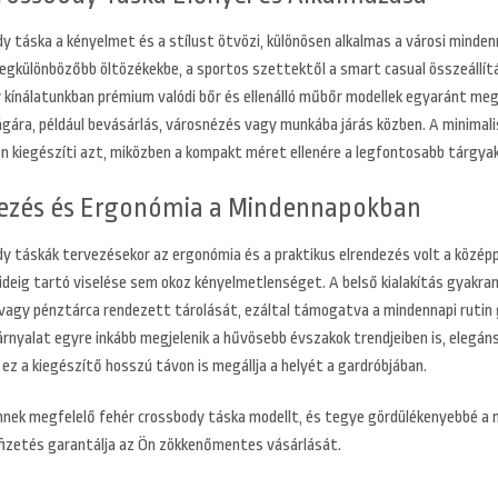
y táska a kényelmet és a stílust ötvözi, különösen alkalmas a városi minden
 legkülönbözőbb öltözékekbe, a sportos szettektől a smart casual összeállí
 kínálatunkban prémium valódi bőr és ellenálló műbőr modellek egyaránt meg
gára, például bevásárlás, városnézés vagy munkába járás közben. A minimalis
n kiegészíti azt, miközben a kompakt méret ellenére a legfontosabb tárgyak
ezés és Ergonómia a Mindennapokban
y táskák tervezésekor az ergonómia és a praktikus elrendezés volt a középpo
deig tartó viselése sem okoz kényelmetlenséget. A belső kialakítás gyakran
n vagy pénztárca rendezett tárolását, ezáltal támogatva a mindennapi rutin
árnyalat egyre inkább megjelenik a hűvösebb évszakok trendjeiben is, elegán
 ez a kiegészítő hosszú távon is megállja a helyét a gardróbjában.
nnek megfelelő fehér crossbody táska modellt, és tegye gördülékenyebbé a mi
fizetés garantálja az Ön zökkenőmentes vásárlását.