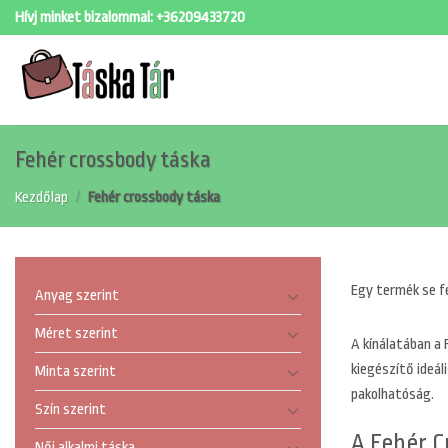
Skip
Hívj minket bizalommal:
+36209433720
to
content
Fehér crossbody táska
Kezdőlap
/
Fehér crossbody táska
Egy termék se f
Anyag szerint
Méret szerint
A
kínálatában a 
kiegészítő ideál
Minta szerint
pakolhatóság.
Szín szerint
A Fehér C
Női alkalmi táska