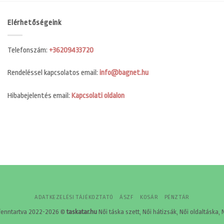
Elérhetőségeink
Telefonszám:
+36209433720
Rendeléssel kapcsolatos email:
info@bagnet.hu
Hibabejelentés email:
Kapcsolati oldalon
ADATKEZELÉSI TÁJÉKOZTATÓ
ÁSZF
KOSÁR
PÉNZTÁR
fenntartva 2022-2026 ©
taskatar.hu
Női táska szett, Női hátizsák, Női oldaltáska, 