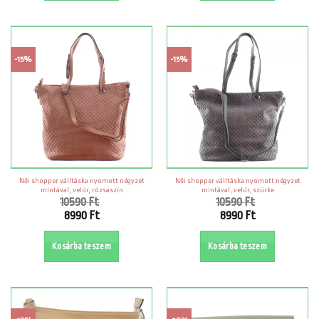
8990 Ft.
-15%
-15%
Női shopper válltáska nyomott négyzet
Női shopper válltáska nyomott négyzet
mintával, velúr, rózsaszín
mintával, velúr, szürke
10590
Ft
10590
Ft
Original
Original
8990
Ft
8990
Ft
price
price
Current
Current
was:
was:
price
price
Kosárba teszem
Kosárba teszem
10590 Ft.
10590 Ft.
is:
is:
8990 Ft.
8990 Ft.