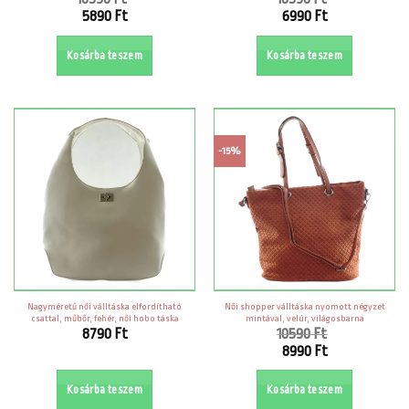
Original
Original
5890
Ft
6990
Ft
price
price
Current
Current
was:
was:
price
price
Kosárba teszem
Kosárba teszem
10590 Ft.
10590 Ft.
is:
is:
5890 Ft.
6990 Ft.
-15%
Nagyméretű női válltáska elfordítható
Női shopper válltáska nyomott négyzet
csattal, műbőr, fehér, női hobo táska
mintával, velúr, világosbarna
8790
Ft
10590
Ft
Original
8990
Ft
price
Current
was:
price
Kosárba teszem
Kosárba teszem
10590 Ft.
is: