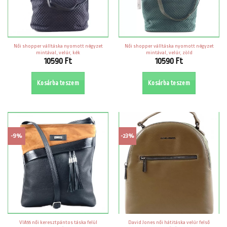
Női shopper válltáska nyomott négyzet
Női shopper válltáska nyomott négyzet
mintával, velúr, kék
mintával, velúr, zöld
10590
Ft
10590
Ft
Kosárba teszem
Kosárba teszem
-9%
-23%
VIA55 női keresztpántos táska felül
David Jones női hátitáska velúr felső