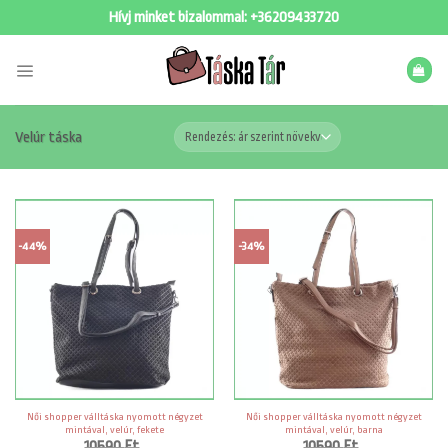
Skip
Hívj minket bizalommal:
+36209433720
to
content
Velúr táska
-44%
-34%
Női shopper válltáska nyomott négyzet
Női shopper válltáska nyomott négyzet
mintával, velúr, fekete
mintával, velúr, barna
10590
Ft
10590
Ft