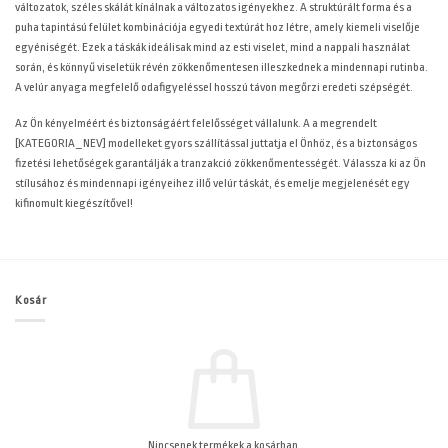
változatok, széles skálát kínálnak a változatos igényekhez. A struktúrált forma és a
puha tapintású felület kombinációja egyedi textúrát hoz létre, amely kiemeli viselője
egyéniségét. Ezek a táskák ideálisak mind az esti viselet, mind a nappali használat
során, és könnyű viseletük révén zökkenőmentesen illeszkednek a mindennapi rutinba.
A velúr anyaga megfelelő odafigyeléssel hosszú távon megőrzi eredeti szépségét.
Az Ön kényelméért és biztonságáért felelősséget vállalunk. A
a megrendelt
[KATEGORIA_NEV] modelleket gyors szállítással juttatja el Önhöz, és a biztonságos
fizetési lehetőségek garantálják a tranzakció zökkenőmentességét. Válassza ki az Ön
stílusához és mindennapi igényeihez illő velúr táskát, és emelje megjelenését egy
kifinomult kiegészítővel!
Kosár
Nincsenek termékek a kosárban.