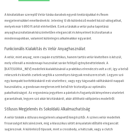
A
kínálatában szereplő Velúr táska darabok egyedi textúrájukkal és finom
megjelenésükkel emelkednek ki. Jelenleg 13 db különböző modell közül válogathat,
melyek már 5 890 ft ártól elérhetőek. Ezek a táskák a velúr puha tapintású
anyaghasználatának köszönhetően eleganciát és kényelmet biztosítanak a
mindennapokban, valamint különleges alkalmakkor egyaránt.
Funkcionális Kialakítás és Velúr Anyaghasználat
A velúr, mint anyag, nem csupán esztétikus, hanem tartós velúr kivitelben is készül,
mely ellenáll a mindennapi használat során fellépő igénybevételeknek. A
[KATEGORIA_NEV] modellek kialakításánál a praktikus elrendezés volt a cél, így a belső
rekeszek és kisebb zsebek segítik a személyes tárgyak rendszerezését. Legyen szó
egy kompakt borítéktáskáról esti viselethez, vagy egy tágasabb válltáskáról nappali
használatra, a gondosan megtervezett belső tér biztosítja az optimális
pakolhatóságot. Az ergonómia jegyében a pántok és fogantyúk kényelmes viseletet
garantálnak, legyen szó akár kézitáskáról, akár állítható vállpántos modellről.
Stílusos Megjelenés és Sokoldalú Alkalmazhatóság
A velúr táskák a stílusos megjelenés alapvető kiegészítői. A színes velúr modellek
frissességet kölcsönöznek, míg a klasszikus sötét árnyalatok időtálló eleganciát
sugároznak. A különböző típusok, mint a crossbody, a hátizsák, vagy a clutch