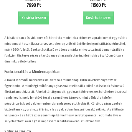
Original
Original
7990
Ft
11560
Ft
price
price
Current
Current
was:
was:
price
price
Kosárba teszem
Kosárba teszem
10960 Ft.
14990 Ft.
is:
is:
7990 Ft.
11560 Ft.
A
kínálatában a David Jones női hátitáska modellek a stílust és a praktikumot egyesítik a
mindennapi használatra tervezve. Jelenleg 2 db különféle designú hátitáska érhető el,
már 7 990 ft ártól. Ezek a táskák a David Jones márka elhivatottságát demonstrálják a
funkcionális tervezés és a tartós anyaghasználat terén, ideális kiegészítőt nyújtva a
dinamikus életvitelhez.
Funkcionalitás a Mindennapokban
A David Jones női hátitáskák kialakítása a mindennapi rutin követelményeit veszi
figyelembe. A minőségi műbőr anyaghasználat ellenáll a külső hatásoknak és hosszú
élettartamot biztosít. A belső tér átgondolt, gyakran többrekeszes belső elrendezéssel
rendelkezik, mely lehetővé teszi a személyes tárgyak, mint például a telefon,
pénztárca és kisebb dokumentumok rendszerezett tárolását. Külső cipzáras zsebek
biztosítanak gyors hozzáférést a leggyakrabban használt eszközökhöz. Az állítható
vállpántok és a hátrész ergonómiája kényelmes viseletet garantál, optimalizálva a
súlyelosztást, akár egész napos városi hátitáskaként is funkcionálva.
Stílus és Design