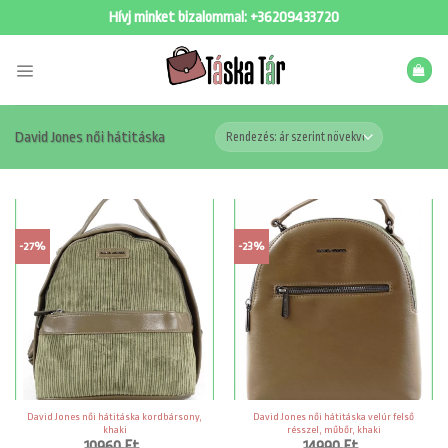
Skip
Hívj minket bizalommal:
+36209433720
to
content
David Jones női hátitáska
-27%
-23%
David Jones női hátitáska kordbársony,
David Jones női hátitáska velúr felső
khaki
résszel, műbőr, khaki
10960
Ft
14990
Ft