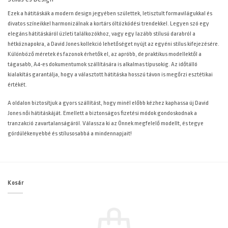
Ezek a hátitáskák a modern design jegyében születtek, letisztult formavilágukkal és
divatos színeikkel harmonizálnak a kortárs öltözködési trendekkel. Legyen szó egy
elegáns hátitáskáról üzleti találkozókhoz, vagy egy lazább stílusú darabról a
hétköznapokra, a David Jones kollekció lehetőséget nyújt az egyéni stílus kifejezésére.
Különböző méretek és fazonok érhetők el, az apróbb, de praktikus modellektől a
tágasabb, A4-es dokumentumok szállítására is alkalmas típusokig. Az időtálló
kialakítás garantálja, hogy a választott hátitáska hosszú távon is megőrzi esztétikai
értékét.
A
oldalon biztosítjuk a gyors szállítást, hogy minél előbb kézhez kaphassa új David
Jones női hátitáskáját. Emellett a biztonságos fizetési módok gondoskodnak a
tranzakció zavartalanságáról. Válassza ki az Önnek megfelelő modellt, és tegye
gördülékenyebbé és stílusosabbá a mindennapjait!
Kosár