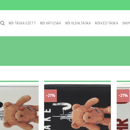
NŐI TÁSKA SZETT
NŐI HÁTIZSÁK
NŐI OLDALTÁSKA
NŐI KÉZITÁSKA
SHOP
-21%
-21%