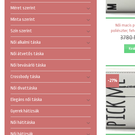
Méret szerint
Minta szerint
Női macis pé
poliészter, feh
Szín szerint
3780
Női alkalmi táska
Kos
Női átvetős táska
Női bevásárló táska
Crossbody táska
-21%
Női divattáska
Elegáns női táska
Gyerek hátizsák
Női hátitáska
Női hátizsák