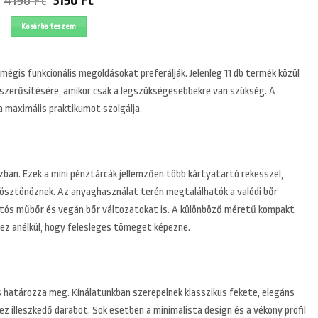
4190
Ft
3190
Ft
price
price
was:
is:
Kosárba teszem
4190 Ft.
3190 Ft.
mégis funkcionális megoldásokat preferálják. Jelenleg 11 db termék közül
gyszerűsítésére, amikor csak a legszükségesebbekre van szükség. A
a maximális praktikumot szolgálja.
zban. Ezek a mini pénztárcák jellemzően több kártyatartó rekesszel,
 ösztönöznek. Az anyaghasználat terén megtalálhatók a valódi bőr
tartós műbőr és vegán bőr változatokat is. A különböző méretű kompakt
hez anélkül, hogy felesleges tömeget képezne.
 határozza meg. Kínálatunkban szerepelnek klasszikus fekete, elegáns
z illeszkedő darabot. Sok esetben a minimalista design és a vékony profil