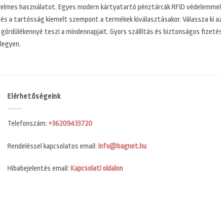
nyelmes használatot. Egyes modern kártyatartó pénztárcák RFID védelemmel 
s a tartósság kiemelt szempont a termékek kiválasztásakor. Válassza ki azt
s gördülékennyé teszi a mindennapjait. Gyors szállítás és biztonságos fizet
legyen.
Elérhetőségeink
Telefonszám:
+36209433720
Rendeléssel kapcsolatos email:
info@bagnet.hu
Hibabejelentés email:
Kapcsolati oldalon