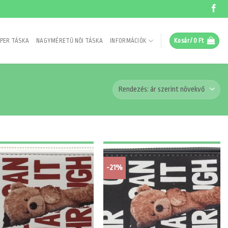
PER TÁSKA
NAGYMÉRETŰ NŐI TÁSKA
INFORMÁCIÓK
Kosár /
0
Ft
-21%