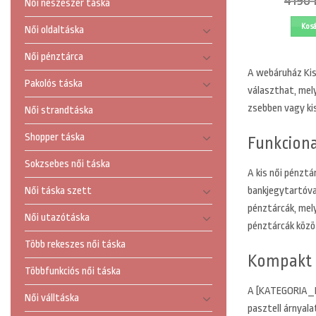
4190
Női neszeszer táska
Kos
Női oldaltáska
Női pénztárca
A
webáruház Kis 
Pakolós táska
választhat, mely
zsebben vagy kis
Női strandtáska
Shopper táska
Funkciona
Sokzsebes női táska
A kis női pénztá
bankjegytartóva
Női táska szett
pénztárcák, mel
Női utazótáska
pénztárcák közöt
Több rekeszes női táska
Kompakt S
Többfunkciós női táska
A [KATEGORIA_NE
Női válltáska
pasztell árnyala