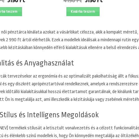
Ft
3190
Ft
4190
Ft
3190
Ft
price
price
price
price
was:
is:
was:
is:
árba teszem
Kosárba teszem
4190 Ft.
3190 Ft.
4190 Ft.
3190 Ft.
női pénztárca kínálata azokat a vásárlókat célozza, akik a kompakt méretű, 
ek 2 990 ft ártól elérhetők. Ezek a modellek ideálisak a mindennapi rutin e
ebb kézitáskában könnyedén elférő kialakításuk ellenére a belső elrendezés 
litás és Anyaghasználat
rcák tervezésekor az ergonómia és az optimalizált pakolhatóság állt a fókus
l és egy diszkrét aprópénztartóval rendelkeznek, amelyek a rendszerezésre
yek időtálló kialakításukkal hosszú élettartamot garantálnak, de kínálunk 
t Ön is megtalálja azt, ami illeszkedik a kézitáskája vagy zsebének méreté
tílus és Intelligens Megoldások
V] termékek stílusát a letisztult vonalvezetés és a célzott funkcionalitás
tú és élénkebb színű modellek is, hogy Ön könnyedén megtalálja az öltözékéhe