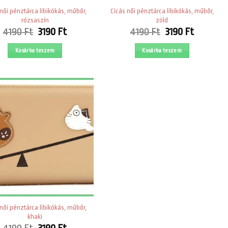
 női pénztárca libikókás, műbőr,
Cicás női pénztárca libikókás, műbőr,
rózsaszín
zöld
Original
Current
Original
Current
4190
Ft
3190
Ft
4190
Ft
3190
Ft
price
price
price
price
was:
is:
was:
is:
Kosárba teszem
Kosárba teszem
4190 Ft.
3190 Ft.
4190 Ft.
3190 Ft.
 női pénztárca libikókás, műbőr,
khaki
Original
Current