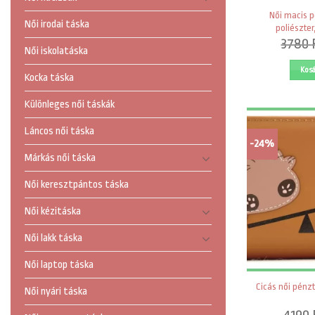
Női macis pé
Női irodai táska
poliészter
3780
Női iskolatáska
Kos
Kocka táska
Különleges női táskák
Láncos női táska
-24%
Márkás női táska
Női keresztpántos táska
Női kézitáska
Női lakk táska
Női laptop táska
Cicás női pénzt
Női nyári táska