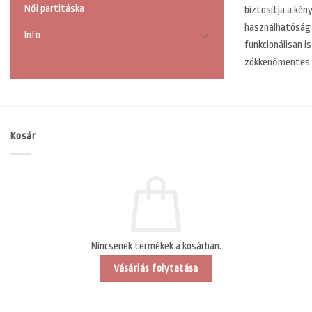
Női partitáska
biztosítja a ké
használhatóság é
Info
funkcionálisan i
zökkenőmentes 
Kosár
Nincsenek termékek a kosárban.
Vásárlás folytatása