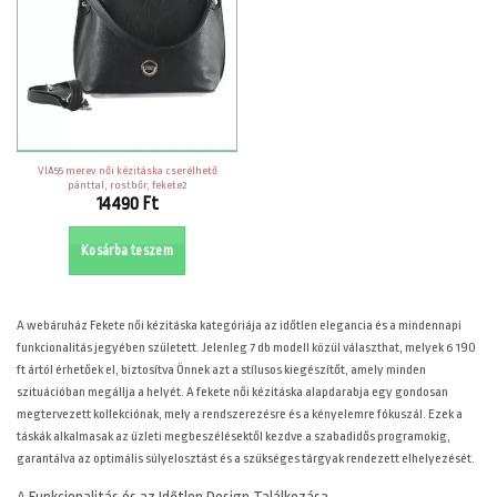
VIA55 merev női kézitáska cserélhető
pánttal, rostbőr, fekete2
14490
Ft
Kosárba teszem
A
webáruház Fekete női kézitáska kategóriája az időtlen elegancia és a mindennapi
funkcionalitás jegyében született. Jelenleg 7 db modell közül választhat, melyek 6 190
ft ártól érhetőek el, biztosítva Önnek azt a stílusos kiegészítőt, amely minden
szituációban megállja a helyét. A fekete női kézitáska alapdarabja egy gondosan
megtervezett kollekciónak, mely a rendszerezésre és a kényelemre fókuszál. Ezek a
táskák alkalmasak az üzleti megbeszélésektől kezdve a szabadidős programokig,
garantálva az optimális súlyelosztást és a szükséges tárgyak rendezett elhelyezését.