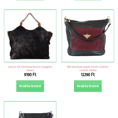
8990 Ft.
Láncos női kézitáska farmer anyagból,
Női kézitáska elején bordó zsebbel,
fekete
rostbőr, fekete
9190
Ft
12290
Ft
Kosárba teszem
Kosárba teszem