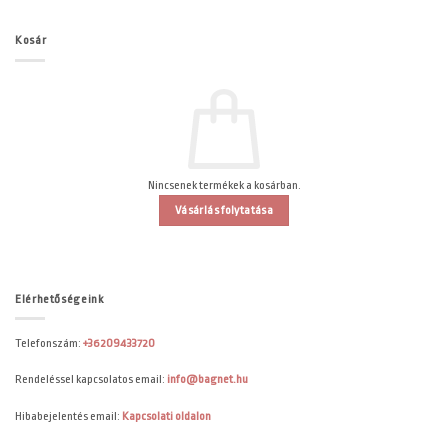
Kosár
Nincsenek termékek a kosárban.
Vásárlás folytatása
Elérhetőségeink
Telefonszám:
+36209433720
Rendeléssel kapcsolatos email:
info@bagnet.hu
Hibabejelentés email:
Kapcsolati oldalon