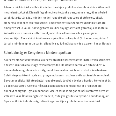
A Funkcionalitás és az Időtlen Design Találkozása
A fekete női kézitáska kollekció minden darabja a praktikus elrendezést és a kifinomult
megjelenést ötvözi. Kiemelt figyelmet fordítottunk az ergonómia jegyében a belső
terek kialakítására, így minden modell rendelkezik rendszerezhető rekeszekkel,
cipzáras zsebbel és telefonzsebbel, amelyek segítik a személyes holmik átlátható
elhelyezését. A valódi bőr vagy tartós műbőr anyaghasználat garantálja az időtálló
kialakítást és a hosszú élettartamot, miközben a klasszikus design megőrzi
eleganciáját. Ezek a kézitáskák nem csupán divatos kiegészítők, hanem megbízható
társai a mindennapi rutin során, ellenállva az idő múlásának és a gyakori használatnak.
Sokoldalúság és Kényelem a Mindennapokban
Akár egy elegáns válltáskára, akár egy praktikus keresztpántos kivitelre van szüksége,
a fekete szín sokoldalúsága révén könnyedén illeszthető bármilyen öltözékhez. A
minimalista megjelenés és az átgondolt forma ideálissá teszi ezeket a kézitáskákat
üzleti kiegészítőként is, de esti programok során is stílusos választásnak bizonyulnak.
Egyes modellek állítható pánttal rendelkeznek, tovább növelve a hordási kényelmet és
a pakolhatóságot. A fekete női táska kollekcióban minden részlet a felhasználói
élményt szolgálja, így a mindennapi viselet során is magas szintű komfortot biztosít.
Válassza ki az Önnek megfelelő modellt, és tegye gördülékenyebbé a mindennapjait!
Gyors szállítás és biztonságos fizetés garantálja a problémamentes vásárlást.