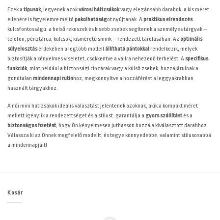
Ezek a
típusok
, legyenek azok
városi hátizsákok
vagy elegánsabb darabok, a kis méret
ellenére is figyelemre méltó
pakolhatóság
ot nyújtanak. A
praktikus elrendezés
kulcsfontosságú: a belső rekeszek és kisebb zsebek segítenek a személyes tárgyak –
telefon, pénztárca, kulcsok, kisméretű smink – rendezett tárolásában. Az
optimális
súlyelosztás
érdekében a legtöbb modell
állítható pántokkal
rendelkezik, melyek
biztosítják a kényelmes viseletet, csökkentve a vállra nehezedő terhelést. A
specifikus
funkciók
, mint például a biztonsági cipzárak vagy a külső zsebek, hozzájárulnak a
gondtalan
mindennapi rutin
hoz, megkönnyítve a hozzáférést a leggyakrabban
használt tárgyakhoz.
A női mini hátizsákok ideális választást jelentenek azoknak, akik a kompakt méret
mellett igénylik a rendezettséget és a stílust.
garantálja a
gyors szállítást
és a
biztonságos fizetést
, hogy Ön kényelmesen juthasson hozzá a kiválasztott darabhoz.
Válassza ki az Önnek megfelelő modellt, és tegye könnyedebbé, valamint stílusosabbá
a mindennapjait!
Kosár