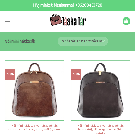
Skip
Hívj minket bizalommal:
+36209433720
to
content
Női mini hátizsák
-18%
-18%
Női mini hátizsák (válltáskaként is
Női mini hátizsák (válltáskaként is
hordható), elöl nagy zseb, műbőr, barna
hordható), elöl nagy zseb, műbőr,
szürke