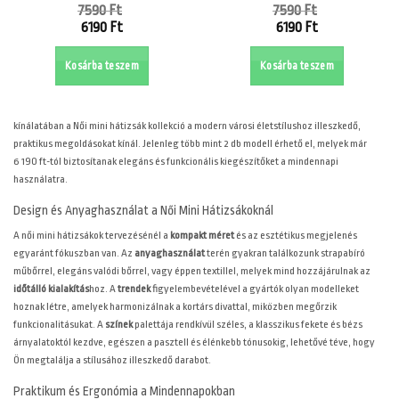
7590
Ft
7590
Ft
Original
Original
6190
Ft
6190
Ft
price
price
Current
Current
was:
was:
price
price
Kosárba teszem
Kosárba teszem
7590 Ft.
7590 Ft.
is:
is:
6190 Ft.
6190 Ft.
kínálatában a Női mini hátizsák kollekció a modern városi életstílushoz illeszkedő,
praktikus megoldásokat kínál. Jelenleg több mint 2 db modell érhető el, melyek már
6 190 ft-tól biztosítanak elegáns és funkcionális kiegészítőket a mindennapi
használatra.
Design és Anyaghasználat a Női Mini Hátizsákoknál
A női mini hátizsákok tervezésénél a
kompakt méret
és az esztétikus megjelenés
egyaránt fókuszban van. Az
anyaghasználat
terén gyakran találkozunk strapabíró
műbőrrel, elegáns valódi bőrrel, vagy éppen textillel, melyek mind hozzájárulnak az
időtálló kialakítás
hoz. A
trendek
figyelembevételével a gyártók olyan modelleket
hoznak létre, amelyek harmonizálnak a kortárs divattal, miközben megőrzik
funkcionalitásukat. A
színek
palettája rendkívül széles, a klasszikus fekete és bézs
árnyalatoktól kezdve, egészen a pasztell és élénkebb tónusokig, lehetővé téve, hogy
Ön megtalálja a stílusához illeszkedő darabot.
Praktikum és Ergonómia a Mindennapokban