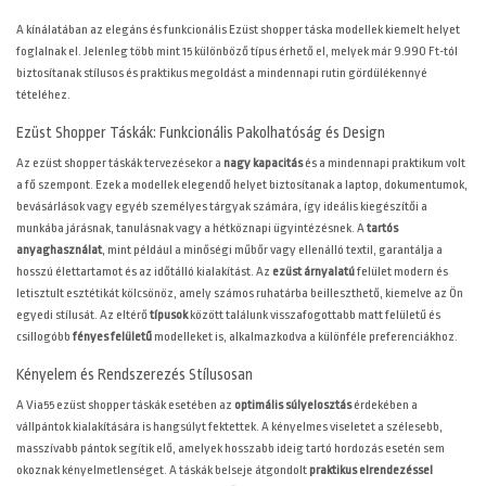
A
kínálatában az elegáns és funkcionális Ezüst shopper táska modellek kiemelt helyet
foglalnak el. Jelenleg több mint 15 különböző típus érhető el, melyek már 9.990 Ft-tól
biztosítanak stílusos és praktikus megoldást a mindennapi rutin gördülékennyé
tételéhez.
Ezüst Shopper Táskák: Funkcionális Pakolhatóság és Design
Az ezüst shopper táskák tervezésekor a
nagy kapacitás
és a mindennapi praktikum volt
a fő szempont. Ezek a modellek elegendő helyet biztosítanak a laptop, dokumentumok,
bevásárlások vagy egyéb személyes tárgyak számára, így ideális kiegészítői a
munkába járásnak, tanulásnak vagy a hétköznapi ügyintézésnek. A
tartós
anyaghasználat
, mint például a minőségi műbőr vagy ellenálló textil, garantálja a
hosszú élettartamot és az időtálló kialakítást. Az
ezüst árnyalatú
felület modern és
letisztult esztétikát kölcsönöz, amely számos ruhatárba beilleszthető, kiemelve az Ön
egyedi stílusát. Az eltérő
típusok
között találunk visszafogottabb matt felületű és
csillogóbb
fényes felületű
modelleket is, alkalmazkodva a különféle preferenciákhoz.
Kényelem és Rendszerezés Stílusosan
A Via55 ezüst shopper táskák esetében az
optimális súlyelosztás
érdekében a
vállpántok kialakítására is hangsúlyt fektettek. A kényelmes viseletet a szélesebb,
masszívabb pántok segítik elő, amelyek hosszabb ideig tartó hordozás esetén sem
okoznak kényelmetlenséget. A táskák belseje átgondolt
praktikus elrendezéssel