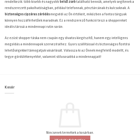
rendelkezik: több kisebb és nagyobb
belső zseb
található bennük, amelyek segítenek a
rendszerezett pakolhatóságban, például telefonnak, pénztárcának és kulcsoknak. A
biztonságos cipzáras záródás
megvédi az Ön értékeit, miközben a fontos tárgyak
könnyen hozzáférhetőek maradnak. Ez a rendszerező funkció teszi a shoppereket
ideális társsá a mindennapi rutin során.
Az ezüst shopper táska nem csupán egy divatos kiegészítő, hanem egy intelligens
megoldás a mindennapok szervezéséhez. Gyors szállítással és biztonságos fizetési
lehetőségekkel támogatjuk vásárlását. Válassza ki az Önnek megfelelő modellt, és
tegye gördülékenyebbé, valamint stílusosabbá a mindennapjait!
Kosár
Nincsenek termékek a kosárban.