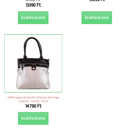
Original
13390
Ft
price
Current
was:
price
Kosárba teszem
Kosárba teszem
15190 Ft.
is:
13390 Ft.
VIA55 nagyméretű női válltáska elöl nagy
zsebbel, rostbőr, ezüst
14790
Ft
Kosárba teszem