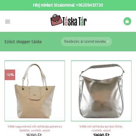
Skip
Hívj minket bizalommal:
+36209433720
to
content
Ezüst shopper táska
-12%
VIA55 nagyméretű női válltáska patentos
VIA55 női válltáska karikás füllel,
fedéllel, rostbőr, ezüst
rostbőr, ezüst
15190
Ft
13690
Ft