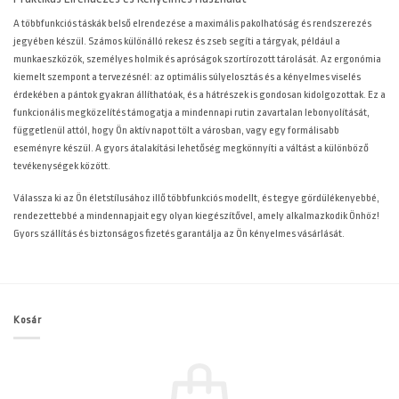
A többfunkciós táskák belső elrendezése a maximális pakolhatóság és rendszerezés
jegyében készül. Számos különálló rekesz és zseb segíti a tárgyak, például a
munkaeszközök, személyes holmik és apróságok szortírozott tárolását. Az ergonómia
kiemelt szempont a tervezésnél: az optimális súlyelosztás és a kényelmes viselés
érdekében a pántok gyakran állíthatóak, és a hátrészek is gondosan kidolgozottak. Ez a
funkcionális megközelítés támogatja a mindennapi rutin zavartalan lebonyolítását,
függetlenül attól, hogy Ön aktív napot tölt a városban, vagy egy formálisabb
eseményre készül. A gyors átalakítási lehetőség megkönnyíti a váltást a különböző
tevékenységek között.
Válassza ki az Ön életstílusához illő többfunkciós modellt, és tegye gördülékenyebbé,
rendezettebbé a mindennapjait egy olyan kiegészítővel, amely alkalmazkodik Önhöz!
Gyors szállítás és biztonságos fizetés garantálja az Ön kényelmes vásárlását.
Kosár