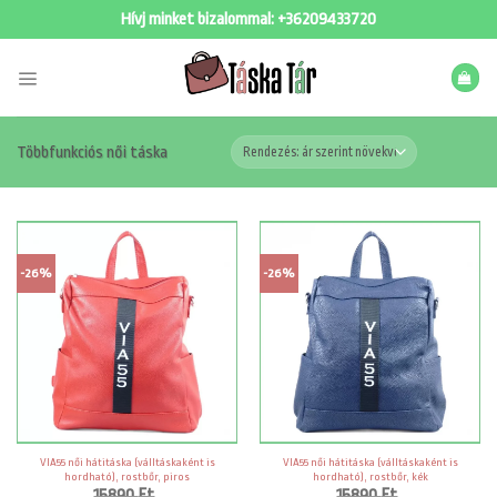
Skip
Hívj minket bizalommal:
+36209433720
to
content
Többfunkciós női táska
-26%
-26%
VIA55 női hátitáska (válltáskaként is
VIA55 női hátitáska (válltáskaként is
hordható), rostbőr, piros
hordható), rostbőr, kék
15890
Ft
15890
Ft