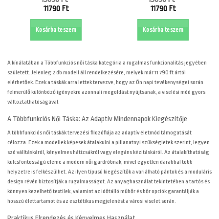
Original
Original
11790
Ft
11790
Ft
price
price
Current
Current
was:
was:
price
price
Kosárba teszem
Kosárba teszem
15890 Ft.
15890 Ft.
is:
is:
11790 Ft.
11790 Ft.
A
kínálatában a Többfunkciós női táska kategória a rugalmas funkcionalitás jegyében
született. Jelenleg 2 db modell áll rendelkezésére, melyek már 11 790 ft ártól
elérhetőek. Ezek a táskák arra lettek tervezve, hogy az Ön napi tevékenységei során
felmerülő különböző igényekre azonnali megoldást nyújtsanak, a viselési mód gyors
változtathatóságával.
A Többfunkciós Női Táska: Az Adaptív Mindennapok Kiegészítője
A többfunkciós női táskák tervezési filozófiája az adaptív életmód támogatását
célozza. Ezek a modellek képesek átalakulni a pillanatnyi szükségletek szerint, legyen
szó válltáskáról, kényelmes hátizsákról vagy elegáns kézitáskáról. Az átalakíthatóság
kulcsfontosságú eleme a modern női gardróbnak, mivel egyetlen darabbal több
helyzetre is felkészülhet. Az ilyen típusú kiegészítők a variálható pántok és a moduláris
design révén biztosítják a rugalmasságot. Az anyaghasználat tekintetében a tartós és
könnyen kezelhető textilek, valamint az időtálló műbőr és bőr opciók garantálják a
hosszú élettartamot és az esztétikus megjelenést a városi viselet során.
Praktikus Elrendezés és Kényelmes Használat