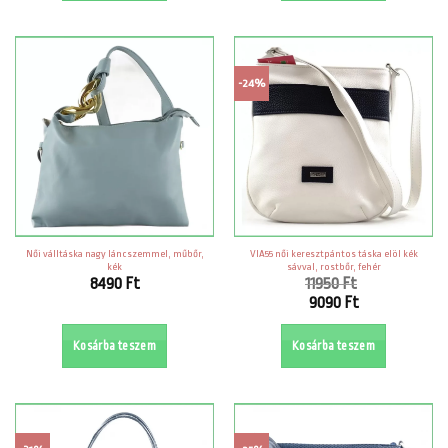
6990 Ft.
7970 Ft.
-24%
Női válltáska nagy láncszemmel, műbőr,
VIA55 női keresztpántos táska elöl kék
kék
sávval, rostbőr, fehér
8490
Ft
11950
Ft
Original
9090
Ft
price
Current
was:
price
Kosárba teszem
Kosárba teszem
11950 Ft.
is:
9090 Ft.