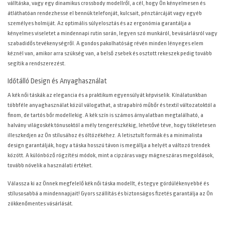
válltáska, vagy egy dinamikus crossbody modellről, a cél, hogy Ön kényelmesen és
átláthatóan rendezhesse el bennük telefonját, kulcsait, pénztárcáját vagy egyéb
személyes holmiját. Az optimális súlyelosztás és az ergonómia garantálja a
kényelmes viseletet a mindennapi rutin során, legyen szó munkáról, bevásárlásról vagy
szabadidős tevékenységről. A gondos pakolhatóság révén minden lényeges elem
kéznél van, amikor arra szükség van, a belső zsebek és osztott rekeszek pedig tovább
segítik a rendszerezést.
Időtálló Design és Anyaghasználat
A kék női táskák az elegancia és a praktikum egyensúlyát képviselik. Kínálatunkban
többféle anyaghasználat közül válogathat, a strapabíró műbőr és textil változatoktól a
finom, de tartós bőr modellekig. A kék szín is számos árnyalatban megtalálható, a
halvány világoskék tónusoktól a mély tengerészkékig, lehetővé téve, hogy tökéletesen
illeszkedjen az Ön stílusához és öltözékéhez. A letisztult formák és a minimalista
design garantálják, hogy a táska hosszú távon is megállja a helyét a változó trendek
között. A különböző rögzítési módok, mint a cipzáras vagy mágneszáras megoldások,
tovább növelik a használati értéket.
Válassza ki az Önnek megfelelő kék női táska modellt, és tegye gördülékenyebbé és
stílusosabbá a mindennapjait! Gyors szállítás és biztonságos fizetés garantálja az Ön
zökkenőmentes vásárlását.