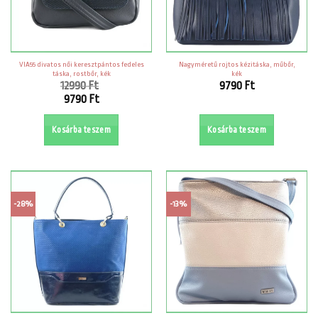
VIA55 divatos női keresztpántos fedeles
Nagyméretű rojtos kézitáska, műbőr,
táska, rostbőr, kék
kék
12990
Ft
9790
Ft
Original
9790
Ft
price
Current
was:
price
Kosárba teszem
Kosárba teszem
12990 Ft.
is:
9790 Ft.
-28%
-13%