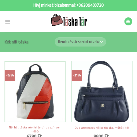
Skip
Hívj minket bizalommal:
+36209433720
to
content
Kék női táska
-53%
-21%
Női hátitáska kék-fehér-piros színben,
Duplarekeszes női kézitáska, műbőr, kék
műbőr
6790
Ft
8800
Ft