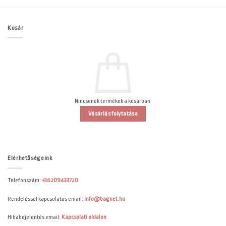
Kosár
Nincsenek termékek a kosárban.
Vásárlás folytatása
Elérhetőségeink
Telefonszám:
+36209433720
Rendeléssel kapcsolatos email:
info@bagnet.hu
Hibabejelentés email:
Kapcsolati oldalon