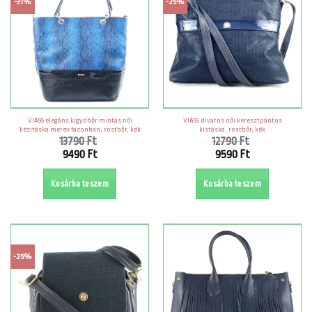
-31%
-25%
VIA55 elegáns kígyóbőr mintás női
VIA55 divatos női keresztpántos
kézitáska merev fazonban, rostbőr, kék
kistáska, rostbőr, kék
13790
Ft
12790
Ft
Original
Original
9490
Ft
9590
Ft
price
price
Current
Current
was:
was:
price
price
Kosárba teszem
Kosárba teszem
13790 Ft.
12790 Ft.
is:
is:
9490 Ft.
9590 Ft.
-25%