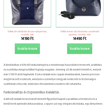
VIA55 női válltáska díszes vállpánttal,
VIA55 merev női kézitáska cserélhető
rostbőr, kék
pánttal, rostbőr, kék
14190
Ft
14490
Ft
Kosárba teszem
Kosárba teszem
A
kínálatában a Kék női táska kategória a mindennapi használatra tervezett, praktikus
és esztétikus kiegészítőket foglalja magába. Jelenleg 20 db modell érhető el, melyek
már 3 190 ft ártól kaphatók. Ezek a táskák nem csupán divatdarabok, hanem precízen
megtervezett eszközök, amelyek a személyes tárgyak rendezett és biztonságos
szállítását célozzák, miközben illeszkednek a modern női ruhatárba.
Funkcionalitás és Ergonomikus Kialakítás
A kék női táskák tervezésénél kiemelt figyelmet kapott a praktikus elrendezés és a
belső terek optimális kihasználása. Legyen szó egy elegáns kézitáska, egy kényelmes