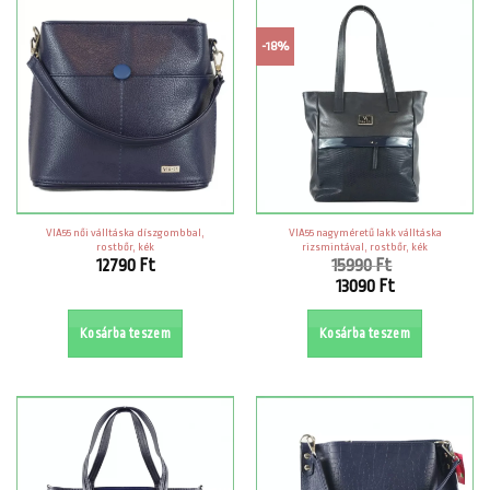
-18%
VIA55 női válltáska díszgombbal,
VIA55 nagyméretű lakk válltáska
rostbőr, kék
rizsmintával, rostbőr, kék
12790
Ft
15990
Ft
Original
13090
Ft
price
Current
was:
price
Kosárba teszem
Kosárba teszem
15990 Ft.
is:
13090 Ft.