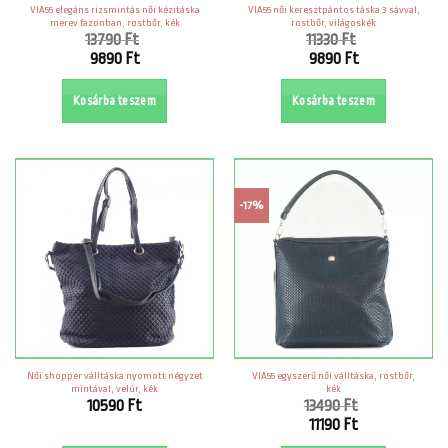
VIA55 elegáns rizsmintás női kézitáska
VIA55 női keresztpántos táska 3 sávval,
merev fazonban, rostbőr, kék
rostbőr, világoskék
13790
Ft
11330
Ft
Original
Original
9890
Ft
9890
Ft
price
price
Current
Current
was:
was:
price
price
Kosárba teszem
Kosárba teszem
13790 Ft.
11330 Ft.
is:
is:
9890 Ft.
9890 Ft.
-17%
Női shopper válltáska nyomott négyzet
VIA55 egyszerű női válltáska, rostbőr,
mintával, velúr, kék
kék
10590
Ft
13490
Ft
Original
11190
Ft
price
Current