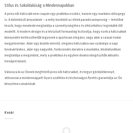
Stílus és Sokoldalúság a Mindennapokban
A piros női hátizsák nem csupán egy praktikus eszköz, hanem egy markáns stílusjegy
is. A különböző árnyalatok – a mély bordótól az élénk paradicsompirosig – lehetővé
teszik, hogy mindenki megtalálja a személyiségéhez és öltözékéhez leginkább illő
modellt. A modern design és a letisztult formavilág biztosítja, hogy ezek a hátizsákok
könnyedén beilleszthetők legyenek a sportosan elegáns, vagy akár a casual irodai
megjelenésbe. Akár egy kisebb méretű, elegáns hátizsákra van szüksége a napi
bevásárláshoz, akár egy nagyobb, funkcionális darabra a munkába, kínálatunkban
megtalálja a megoldást, mely a praktikus és egyben divatos kiegészítők aktuális
trendjeit követi.
Válassza ki az Önnek megfelelő piros női hátizsákot, és tegye gördülékennyé,
stílusossá a mindennapjait! Gyors szállítás és biztonságos fizetés garantálja az Ön
kényelmes vásárlását.
Kosár