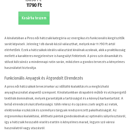
Original
11790
Ft
price
Current
was:
price
Kosárba teszem
15890 Ft.
is:
11790 Ft.
A
kínálatában a Piros női hátizsák kategória az energikus és funkcionális kiegészítők
sorát képviseli. Jelenleg 1 db darab közül választhat, melyek már 11 790 ft ártól
elérhetőek. Ezek a hátizsákok ideális választást kínálnak azoknak, akik a praktikusság
mellett a karakteres megjelenésre is hangsúlyt fektetnek. A piros szín dinamikát és
stílust kölcsönöz a mindennapi rutin során, miközben a gondos tervezés a kényelmes
használatot biztosítja.
Funkcionális Anyagok és Átgondolt Elrendezés
A piros női hátizsákok tervezésekor az időtálló kialakítás és a megbízható
anyaghasználat alapvető szempont. Kínálatunkban strapabíró műbőr és vízlepergető
textíliák dominálnak, melyek garantálják a tartósságot és a könnyű karbantartást. A
belső elrendezés kulcsfontosságú: több rekesz és cipzáros zseb segíti az iratok,
elektronikai eszközök és személyes tárgyak rendszerezett pakolhatóságát. Az
ergonomikus kialakítású, állítható pántok gondoskodnak az optimális súlyelosztásról,
így a hátizsák hosszabb viselés esetén is kényelmes marad, legyen szó városi
használatról vagy utazásról.