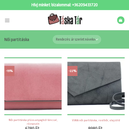
Skip
Hívj minket bizalommal:
+36209433720
to
content
Női partitáska
-15%
-22%
Női partitáska plüss anyagból lánccal,
VIA55 női partitáska, rostbőr, olajzöld
rózsaszín
6780
Ft
8980
Ft