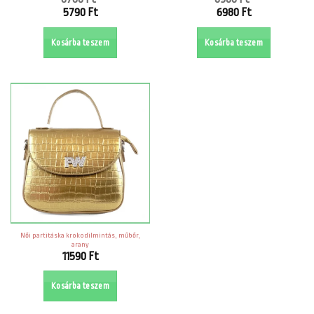
Original
Original
5790
Ft
6980
Ft
price
price
Current
Current
was:
was:
price
price
Kosárba teszem
Kosárba teszem
6780 Ft.
8980 Ft.
is:
is:
5790 Ft.
6980 Ft.
Női partitáska krokodilmintás, műbőr,
arany
11590
Ft
Kosárba teszem