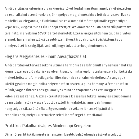
A női partitáska kategória olyan kiegészítőket foglal magában, amelyek kifejezetten
az esti, alkalmi eseményekhez, ünnepélyes megjelenésekhez lettek tervezve. Ezek a
modellek az elegancia, a funkcionalitás és a kompakt méret optimális egyensúlyát
képviselik, kiegészítve az Ön ünnepi szettjét. Az
kínálatában 3 db darab Női partitáska
található, melyek már 5 790 ft ártól elérhetők. Ezek a kiegészítők nem csupán divatos
elemek, hanem a legszükségesebb személyes tárgyak diszkrét és biztonságos
elhelyezését is szolgálják, anélkül, hogy túlzott terhet jelentenének.
Elegáns Megjelenés és Finom Anyaghasználat
A női partitáskák tervezésekor a vizuális harmónia és a kifinomult anyaghasználat kap
kiemelt szerepet. Gyakoriak az olyan típusok, mint a kuplungtáska vagy a borítéktáska,
melyek letisztult formavilágukkal illeszkednek az alkalmi viselethez. Az anyagok
között gyakran megjelenik a selyemhatású szatén, a puha bársony, a fémes hatású
műbőr, vagy a flitteres design, amelyek mind hozzájárulnak az esti megjelenés
különlegességéhez. A színek tekintetében a klasszikus fekete, arany és ezüst dominál,
de megtalálhatók a visszafogott pasztell árnyalatok is, amelyek finoman
hangsúlyozzák az öltözéket. Egyes modellek vékony láncos vállpánttal is
rendelkeznek, melyek alternatív viselési lehetőséget biztosítanak.
Praktikus Pakolhatóság és Mindennapi Kényelem
Bár a női partitáskák mérete jellemzően kisebb, belső elrendezésüket a célzott