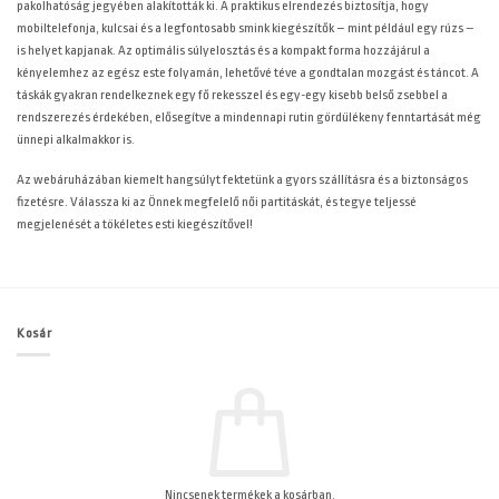
pakolhatóság jegyében alakították ki. A praktikus elrendezés biztosítja, hogy
mobiltelefonja, kulcsai és a legfontosabb smink kiegészítők – mint például egy rúzs –
is helyet kapjanak. Az optimális súlyelosztás és a kompakt forma hozzájárul a
kényelemhez az egész este folyamán, lehetővé téve a gondtalan mozgást és táncot. A
táskák gyakran rendelkeznek egy fő rekesszel és egy-egy kisebb belső zsebbel a
rendszerezés érdekében, elősegítve a mindennapi rutin gördülékeny fenntartását még
ünnepi alkalmakkor is.
Az
webáruházában kiemelt hangsúlyt fektetünk a gyors szállításra és a biztonságos
fizetésre. Válassza ki az Önnek megfelelő női partitáskát, és tegye teljessé
megjelenését a tökéletes esti kiegészítővel!
Kosár
Nincsenek termékek a kosárban.