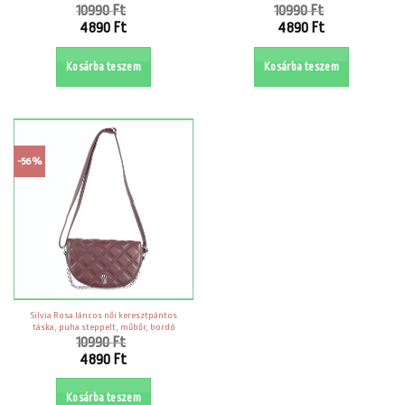
10990
Ft
10990
Ft
Original
Original
4890
Ft
4890
Ft
price
price
Current
Current
was:
was:
price
price
Kosárba teszem
Kosárba teszem
10990 Ft.
10990 Ft.
is:
is:
4890 Ft.
4890 Ft.
-56%
Silvia Rosa láncos női keresztpántos
táska, puha steppelt, műbőr, bordó
10990
Ft
Original
4890
Ft
price
Current
was:
price
Kosárba teszem
10990 Ft.
is: