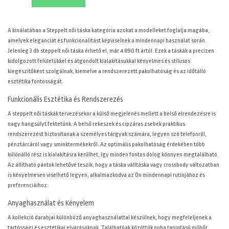
4890 Ft.
A
kínálatában a Steppelt női táska kategória azokat a modelleket foglalja magába,
amelyek eleganciát és funkcionalitást képviselnek a mindennapi használat során.
Jelenleg 3 db steppelt női táska érhető el, már 4 890 ft ártól. Ezek a táskák a precízen
kidolgozott felületükkel és átgondolt kialakításukkal kényelmes és stílusos
kiegészítőként szolgálnak, kiemelve a rendszerezett pakolhatóság és az időtálló
esztétika fontosságát.
Funkcionális Esztétika és Rendszerezés
A steppelt női táskák tervezésekor a külső megjelenés mellett a belső elrendezésre is
nagy hangsúlyt fektetünk. A belső rekeszek és cipzáras zsebek praktikus
rendszerezést biztosítanak a személyes tárgyak számára, legyen szó telefonról,
pénztárcáról vagy sminktermékekről. Az optimális pakolhatóság érdekében több
különálló rész is kialakításra kerülhet, így minden fontos dolog könnyen megtalálható.
Az állítható pántok lehetővé teszik, hogy a táska válltáska vagy crossbody változatban
is kényelmesen viselhető legyen, alkalmazkodva az Ön mindennapi rutinjához és
preferenciáihoz.
Anyaghasználat és Kényelem
A kollekció darabjai különböző anyaghasználattal készülnek, hogy megfeleljenek a
tartóssági és esztétikai elvárásoknak. Találhatóak közöttük puha tapintású műbőr,