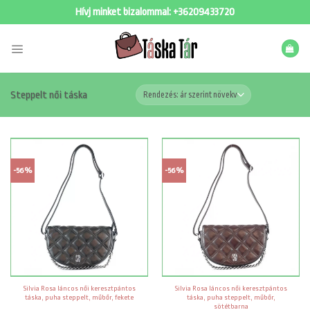
Skip
Hívj minket bizalommal:
+36209433720
to
content
Steppelt női táska
-56%
-56%
Silvia Rosa láncos női keresztpántos
Silvia Rosa láncos női keresztpántos
táska, puha steppelt, műbőr, fekete
táska, puha steppelt, műbőr,
sötétbarna