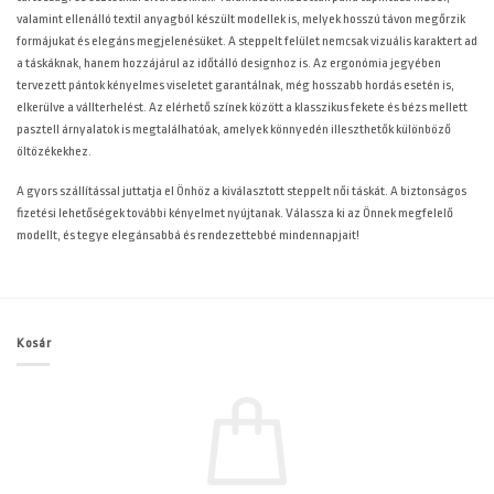
valamint ellenálló textil anyagból készült modellek is, melyek hosszú távon megőrzik
formájukat és elegáns megjelenésüket. A steppelt felület nemcsak vizuális karaktert ad
a táskáknak, hanem hozzájárul az időtálló designhoz is. Az ergonómia jegyében
tervezett pántok kényelmes viseletet garantálnak, még hosszabb hordás esetén is,
elkerülve a vállterhelést. Az elérhető színek között a klasszikus fekete és bézs mellett
pasztell árnyalatok is megtalálhatóak, amelyek könnyedén illeszthetők különböző
öltözékekhez.
A
gyors szállítással juttatja el Önhöz a kiválasztott steppelt női táskát. A biztonságos
fizetési lehetőségek további kényelmet nyújtanak. Válassza ki az Önnek megfelelő
modellt, és tegye elegánsabbá és rendezettebbé mindennapjait!
Kosár