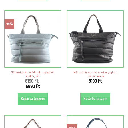
6990 Ft.
6990 Ft.
-15%
Női kézitáska pufidzseki anyagból,
Női kézitáska pufidzseki anyagból,
műbőr, kék
műbőr, fekete
8190
Ft
8190
Ft
Original
6990
Ft
price
Current
was:
price
Kosárba teszem
Kosárba teszem
8190 Ft.
is:
6990 Ft.