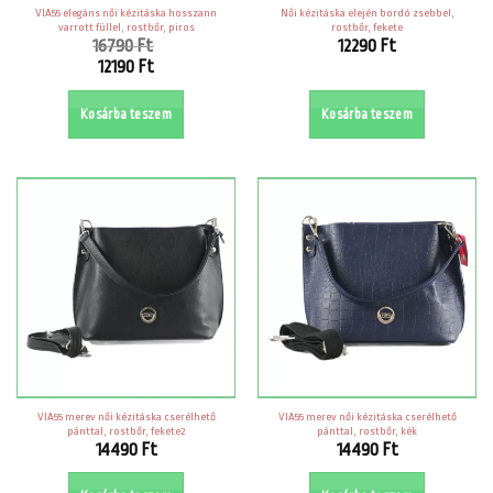
VIA55 elegáns női kézitáska hosszann
Női kézitáska elején bordó zsebbel,
varrott füllel, rostbőr, piros
rostbőr, fekete
16790
Ft
12290
Ft
Original
12190
Ft
price
Current
was:
price
Kosárba teszem
Kosárba teszem
16790 Ft.
is:
12190 Ft.
VIA55 merev női kézitáska cserélhető
VIA55 merev női kézitáska cserélhető
pánttal, rostbőr, fekete2
pánttal, rostbőr, kék
14490
Ft
14490
Ft