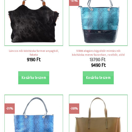
-31%
Láncos női kézitáska farmer anyagból,
VIA55 elegáns kígyóbőr mintás női
fekete
kézitáska merev fazonban, rostbőr, zöld
9190
Ft
13790
Ft
Original
9490
Ft
price
Current
was:
price
Kosárba teszem
Kosárba teszem
13790 Ft.
is:
9490 Ft.
-31%
-38%