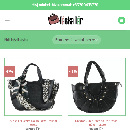
Skip
Hívj minket bizalommal:
+36209433720
to
content
Női kézitáska
-37%
-19%
Csinos női kézitáska szalaggal, műbőr,
Divatos különleges női kézitáska,
fekete
műbőr, fekete
9790
Ft
7990
Ft