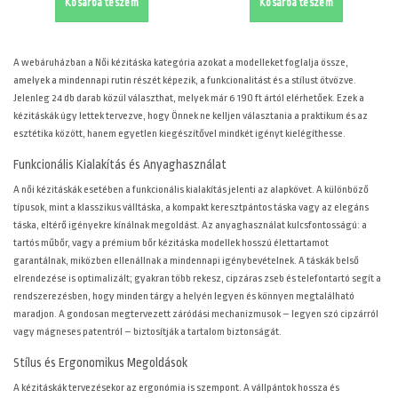
Kosárba teszem
Kosárba teszem
A
webáruházban a Női kézitáska kategória azokat a modelleket foglalja össze,
amelyek a mindennapi rutin részét képezik, a funkcionalitást és a stílust ötvözve.
Jelenleg 24 db darab közül választhat, melyek már 6 190 ft ártól elérhetőek. Ezek a
kézitáskák úgy lettek tervezve, hogy Önnek ne kelljen választania a praktikum és az
esztétika között, hanem egyetlen kiegészítővel mindkét igényt kielégíthesse.
Funkcionális Kialakítás és Anyaghasználat
A női kézitáskák esetében a funkcionális kialakítás jelenti az alapkövet. A különböző
típusok, mint a klasszikus válltáska, a kompakt keresztpántos táska vagy az elegáns
táska, eltérő igényekre kínálnak megoldást. Az anyaghasználat kulcsfontosságú: a
tartós műbőr, vagy a prémium bőr kézitáska modellek hosszú élettartamot
garantálnak, miközben ellenállnak a mindennapi igénybevételnek. A táskák belső
elrendezése is optimalizált; gyakran több rekesz, cipzáras zseb és telefontartó segít a
rendszerezésben, hogy minden tárgy a helyén legyen és könnyen megtalálható
maradjon. A gondosan megtervezett záródási mechanizmusok – legyen szó cipzárról
vagy mágneses patentról – biztosítják a tartalom biztonságát.
Stílus és Ergonomikus Megoldások
A kézitáskák tervezésekor az ergonómia is szempont. A vállpántok hossza és