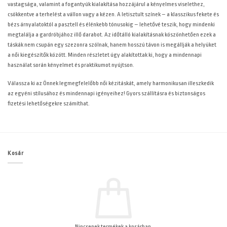
vastagsága, valamint a fogantyúk kialakítása hozzájárul a kényelmes viselethez,
csökkentve a terhelést a vállon vagy a kézen. A letisztult színek – a klasszikus fekete és
bézs árnyalatoktól a pasztell és élénkebb tónusokig – lehetővé teszik, hogy mindenki
megtalálja a gardróbjához illő darabot. Az időtálló kialakításnak köszönhetően ezek a
táskák nem csupán egy szezonra szólnak, hanem hosszú távon is megállják a helyüket
a női kiegészítők között. Minden részletet úgy alakítottak ki, hogy a mindennapi
használat során kényelmet és praktikumot nyújtson.
Válassza ki az Önnek legmegfelelőbb női kézitáskát, amely harmonikusan illeszkedik
az egyéni stílusához és mindennapi igényeihez! Gyors szállításra és biztonságos
fizetési lehetőségekre számíthat.
Kosár
Nincsenek termékek a kosárban.