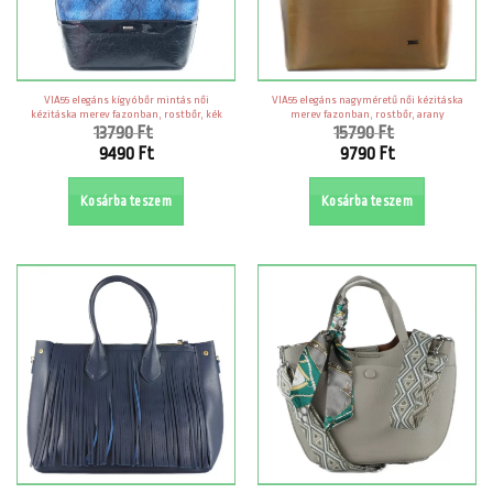
VIA55 elegáns kígyóbőr mintás női
VIA55 elegáns nagyméretű női kézitáska
kézitáska merev fazonban, rostbőr, kék
merev fazonban, rostbőr, arany
13790
Ft
15790
Ft
Original
Original
9490
Ft
9790
Ft
price
price
Current
Current
was:
was:
price
price
Kosárba teszem
Kosárba teszem
13790 Ft.
15790 Ft.
is:
is:
9490 Ft.
9790 Ft.