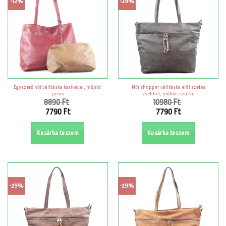
-12%
-29%
Egyszerű női válltáska karikával, műbőr,
Női shopper válltáska elöl széles
piros
zsebbel, műbőr, szürke
8890
Ft
10980
Ft
Original
Original
7790
Ft
7790
Ft
price
price
Current
Current
was:
was:
price
price
Kosárba teszem
Kosárba teszem
8890 Ft.
10980 Ft.
is:
is:
7790 Ft.
7790 Ft.
-29%
-29%