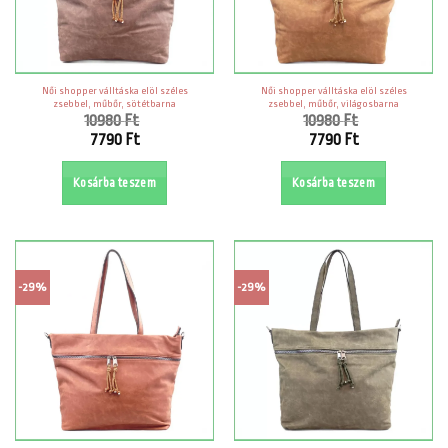
Női shopper válltáska elöl széles
Női shopper válltáska elöl széles
zsebbel, műbőr, sötétbarna
zsebbel, műbőr, világosbarna
10980
Ft
10980
Ft
Original
Original
7790
Ft
7790
Ft
price
price
Current
Current
was:
was:
price
price
Kosárba teszem
Kosárba teszem
10980 Ft.
10980 Ft.
is:
is:
7790 Ft.
7790 Ft.
-29%
-29%