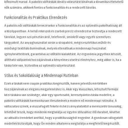
kifinomult marad. A pakolós válltáskák ideális választást kínálnak a dinamikus életvitelű
nők számára, akiknek fontos a funkcionalitás és a rendezett tárolás.
Funkcionalitás és Praktikus Elrendezés
A pakolós női válltáskák tervezésekor a funkcionalitás és az optimális pakolhatóság áll
a középpontban. A belső rekeszek és zsebek precíz elrendezése biztosítja a rendezett
tárolást, legyen szó pénztárcáról, telefonról, sminkről vagy egyéb személyes
tárgyakról. Az anyaghasználat során a strapabíró, mégis esztétikus műbőr és
minőségi textíliák dominálnak, melyek ellenállnak a mindennapi használat
igénybevételének, garantálva az időtálló kialakítást. Az ergonómia jegyében készült,
állítható vállpántok hozzájárulnak a kényelmes viselési élményhez, még akkor is, ha a
táska tele van, biztosítva az optimális súlyelosztást.
Stílus és Sokoldalúság a Mindennapi Rutinban
Ezek a táskák nem csupán praktikus kiegészítők, hanem jelentős mértékben
hozzájárulnak az elegáns megjelenéshez is. Akár egy klasszikus, letisztult formájú
kézi táskára van szüksége, akár egy sportosabb, keresztpántos táska modellre, a
pakolós válltáskák harmonikusan illeszkednek a modern nő mindennapi rutinába. A
változatos színek, a visszafogott fekete és bézs árnyalatoktól a merészebb tónusokig,
lehetővé teszik, hogy mindenki megtalálja az egyéni stílusához illő darabot, követve
az aktuális trendeket anélkül, hogy a praktikusságból engedne. A gondosan válogatott
modellek biztosítják, hogy Ön minden alkalomra megtalálja a megfelelő kiegészítőt.