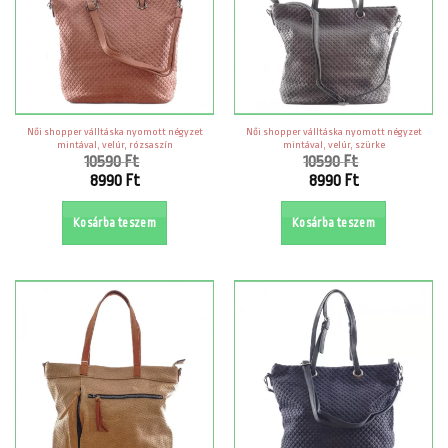
Női shopper válltáska nyomott négyzet
Női shopper válltáska nyomott négyzet
mintával, velúr, rózsaszín
mintával, velúr, szürke
10590
Ft
10590
Ft
Original
Original
8990
Ft
8990
Ft
price
price
Current
Current
was:
was:
price
price
Kosárba teszem
Kosárba teszem
10590 Ft.
10590 Ft.
is:
is:
8990 Ft.
8990 Ft.