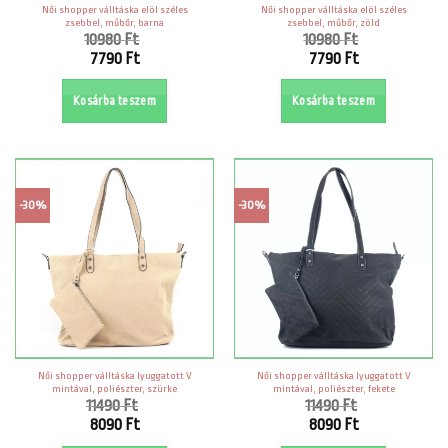
Női shopper válltáska elöl széles
Női shopper válltáska elöl széles
zsebbel, műbőr, barna
zsebbel, műbőr, zöld
10980
Ft
10980
Ft
Original
Original
7790
Ft
7790
Ft
price
price
Current
Current
was:
was:
price
price
Kosárba teszem
Kosárba teszem
10980 Ft.
10980 Ft.
is:
is:
7790 Ft.
7790 Ft.
-30%
-30%
Női shopper válltáska lyuggatott V
Női shopper válltáska lyuggatott V
mintával, poliészter, szürke
mintával, poliészter, fekete
11490
Ft
11490
Ft
Original
Original
8090
Ft
8090
Ft
price
price
Current
Current