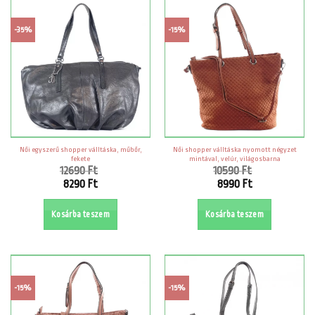
-35%
-15%
Női egyszerű shopper válltáska, műbőr,
Női shopper válltáska nyomott négyzet
fekete
mintával, velúr, világosbarna
12690
Ft
10590
Ft
Original
Original
8290
Ft
8990
Ft
price
price
Current
Current
was:
was:
price
price
Kosárba teszem
Kosárba teszem
12690 Ft.
10590 Ft.
is:
is:
8290 Ft.
8990 Ft.
-15%
-15%