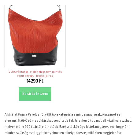
VIA55 válltáska, elején rizsszem mintás
velúr anyagú, fekete-piros
14290
Ft
Kosárba teszem
A
kínálatában a Pakolós női válltáska kategória a mindennapi praktikusságot és
eleganciát ötvöző megoldásokat vonultatja fel. Jelenleg 27 db modell közül választhat,
melyek már 5 890 ft ártól elérhetőek. Ezek a táskák úgy lettek megtervezve, hogy Ön
minden szükséges tárgyát kényelmesen elhelyezhesse, miközben megjelenése