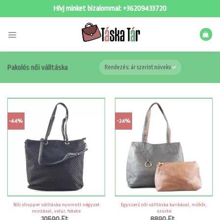
Skip
Hívj minket bizalommal:
+36209433720
to
content
Pakolós női válltáska
-44%
-24%
Női shopper válltáska nyomott négyzet
Egyszerű női válltáska karikával, műbőr,
mintával, velúr, fekete
szürke
10590
Ft
8890
Ft