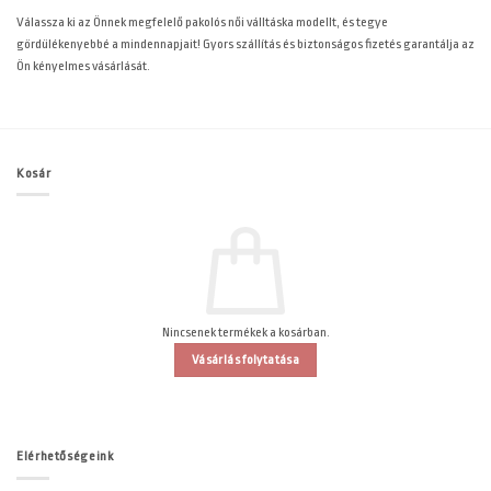
Válassza ki az Önnek megfelelő pakolós női válltáska modellt, és tegye
gördülékenyebbé a mindennapjait! Gyors szállítás és biztonságos fizetés garantálja az
Ön kényelmes vásárlását.
Kosár
Nincsenek termékek a kosárban.
Vásárlás folytatása
Elérhetőségeink