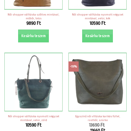
Női shopper válltáska szőttes mintával,
Női shopper válltáska nyomott négyzet
műbőr, bézs
mintával, velúr, kék
9890
Ft
10590
Ft
Kosárba teszem
Kosárba teszem
-15%
Női shopper válltáska nyomott négyzet
Egyszínű női vlltáska karikás füllel,
mintával, velúr, zöld
rostbőr, szürke
10590
Ft
13690
Ft
Original
11660
Ft