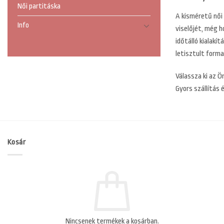
Női partitáska
A kisméretű női 
Info
viselőjét, még h
időtálló kialakí
letisztult forma
Válassza ki az Ö
Gyors szállítás 
Kosár
Nincsenek termékek a kosárban.