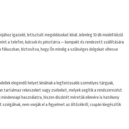
jához igazodó, letisztult megoldásokat kínál. Jelenleg 10 db modell közül
mint a telefon, kulcsok és pénztárca – kompakt és rendezett szállítására
l a fókuszban, biztosítva, hogy Ön mindig a szükséges dolgokat vihesse
dellek elegendő helyet kínálnak a legfontosabb személyes tárgyak,
ran tartalmaz rekeszeket vagy zsebeket, melyek segítik a rendszerezést
k mindennapi használatra, hiszen diszkrét méretük ellenére is hatékony
szolgálnak, nem vonják el a figyelmet az öltözékről, csupán kiegészítik