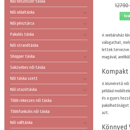
Női neszeszer táska
12790
Női oldaltáska
Kos
Női pénztárca
Pakolós táska
A
webáruház kíná
válogathat, mely
Női strandtáska
lettek tervezve.
Shopper táska
magával, anélkül
Sokzsebes női táska
Kompakt M
Női táska szett
A kisméretű női
Női utazótáska
például mobilte
és a gyors hozzá
Több rekeszes női táska
pakolhatóságot b
Többfunkciós női táska
azt.
Női válltáska
Könnyed V