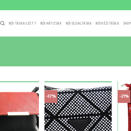
NŐI TÁSKA SZETT
NŐI HÁTIZSÁK
NŐI OLDALTÁSKA
NŐI KÉZITÁSKA
SHOP
-37%
-21%