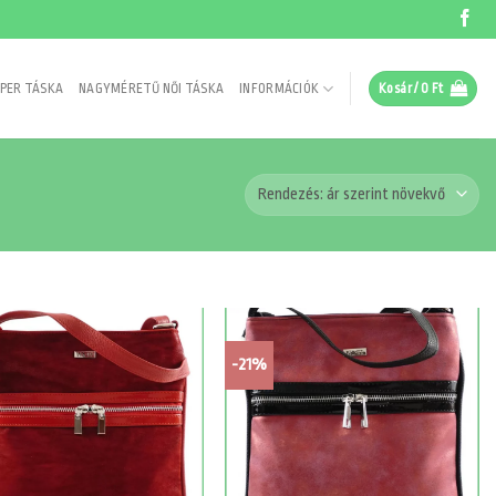
PER TÁSKA
NAGYMÉRETŰ NŐI TÁSKA
INFORMÁCIÓK
Kosár /
0
Ft
-21%