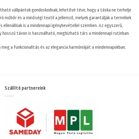
lítható vállpántok gondoskodnak, lehetővé téve, hogy a táska ne terhelje
ó műbőr és a minőségi textil a jellemző, melyek garantálják a termékek
s ellenállóak is a mindennapi igénybevétellel szemben. Az egyszerű,
gy hosszú távon is használható, megbízható társ a mindennapi rutinban.
ja meg a funkcionalitás és az elegancia harmóniáját a mindennapokban.
Szállító partnereink