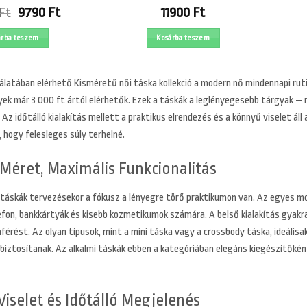
Original
Current
Ft
9790
Ft
11900
Ft
price
price
was:
is:
árba teszem
Kosárba teszem
12790 Ft.
9790 Ft.
latában elérhető Kisméretű női táska kollekció a modern nő mindennapi rutin
ek már 3 000 ft ártól elérhetők. Ezek a táskák a leglényegesebb tárgyak – 
 Az időtálló kialakítás mellett a praktikus elrendezés és a könnyű viselet ál
, hogy felesleges súly terhelné.
éret, Maximális Funkcionalitás
 táskák tervezésekor a fókusz a lényegre törő praktikumon van. Az egyes mo
lefon, bankkártyák és kisebb kozmetikumok számára. A belső kialakítás gyak
férést. Az olyan típusok, mint a mini táska vagy a crossbody táska, ideálisa
iztosítanak. Az alkalmi táskák ebben a kategóriában elegáns kiegészítőként 
iselet és Időtálló Megjelenés