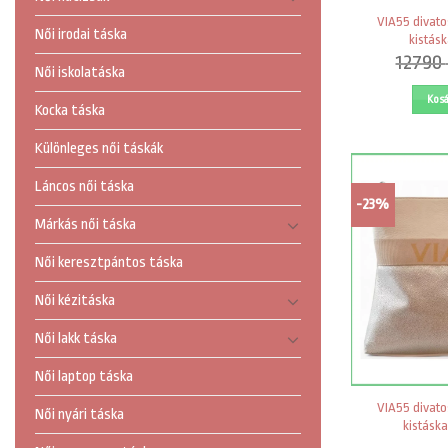
VIA55 divato
Női irodai táska
kistásk
12790
Női iskolatáska
Kos
Kocka táska
Különleges női táskák
Láncos női táska
-23%
Márkás női táska
Női keresztpántos táska
Női kézitáska
Női lakk táska
Női laptop táska
VIA55 divato
Női nyári táska
kistáska