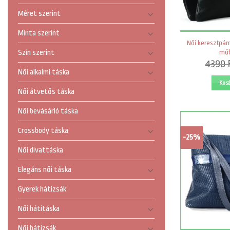
Méret szerint
Minta szerint
Női keresztpánt
műb
Szín szerint
4390
Női alkalmi táska
Kos
Női átvetős táska
Női bevásárló táska
Crossbody táska
-25%
Női divattáska
Elegáns női táska
Gyerek hátizsák
Női hátitáska
Női hátizsák