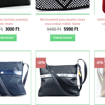
os kistáska patenttal,
Női kisméretű keresztpántos táska
VIA55 
őr, fekete
strasszokkal, műbőr, fekete
sz
Original
Current
Original
Current
Ft
3000
Ft
9490
Ft
5990
Ft
price
price
price
price
was:
is:
was:
is:
árba teszem
Kosárba teszem
4390 Ft.
3000 Ft.
9490 Ft.
5990 Ft.
-25%
-23%