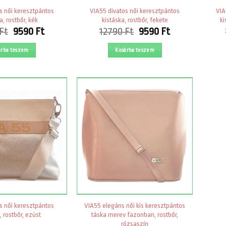
s női keresztpántos
VIA55 divatos női keresztpántos
VIA
a, rostbőr, kék
kistáska, rostbőr, fekete
ki
Original
Current
Original
Current
Ft
9590
Ft
12790
Ft
9590
Ft
price
price
price
price
was:
is:
was:
is:
árba teszem
Kosárba teszem
12790 Ft.
9590 Ft.
12790 Ft.
9590 Ft.
s női keresztpántos
VIA55 elegáns női kis keresztpántos
, rostbőr, ezüst
táska merev fazonban, rostbőr,
rózsaszín