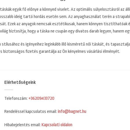
táskák egyik fő előnye a könnyed viselet. Az optimális súlyelosztásról az ál
osszabb ideig tartó hordás esetén sem. Az anyaghasználat terén a strapabír
tását. Ezek az anyagok nemcsak esztétikusak, hanem könnyen tisztíthatóak é
világ biztosítja, hogy a táska ne csupán egy divatos darab legyen, hanem e
n stílusához és igényeihez leginkább illő kisméretű női táskát, és tapasztal
és biztonságos fizetés garantálja az Ön kényelmes vásárlási élményét.
Elérhetőségeink
Telefonszám:
+36209433720
Rendeléssel kapcsolatos email:
info@bagnet.hu
Hibabejelentés email:
Kapcsolati oldalon