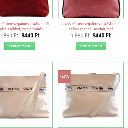
női keresztpántos kistáska elöl
VIA55 női keresztpántos kistáska elöl
éles zsebbel, rostbőr, vörös
széles zsebbel, rostbőr, rosé
Original
Current
Original
Curren
11890
Ft
9440
Ft
11890
Ft
9440
Ft
price
price
price
price
was:
is:
was:
is:
Kosárba teszem
Kosárba teszem
11890 Ft.
9440 Ft.
11890 Ft.
9440 Ft
-23%