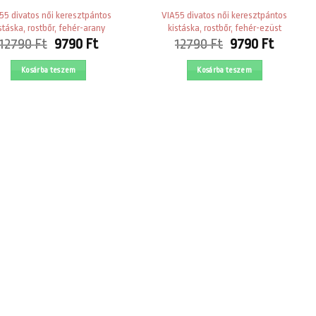
55 divatos női keresztpántos
VIA55 divatos női keresztpántos
stáska, rostbőr, fehér-arany
kistáska, rostbőr, fehér-ezüst
Original
Current
Original
Curren
12790
Ft
9790
Ft
12790
Ft
9790
Ft
price
price
price
price
was:
is:
was:
is:
Kosárba teszem
Kosárba teszem
12790 Ft.
9790 Ft.
12790 Ft.
9790 Ft