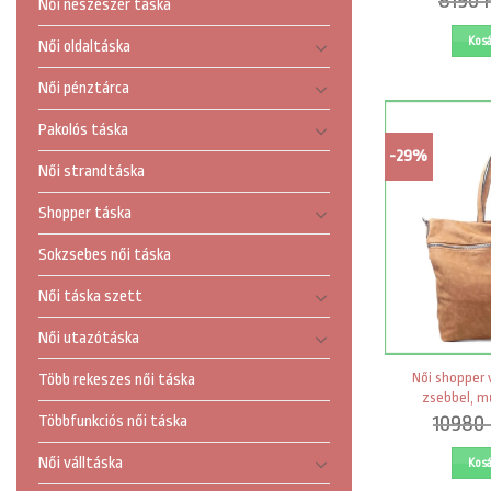
8190
Női neszeszer táska
Kos
Női oldaltáska
Női pénztárca
Pakolós táska
-29%
Női strandtáska
Shopper táska
Sokzsebes női táska
Női táska szett
Női utazótáska
Női shopper v
Több rekeszes női táska
zsebbel, m
10980
Többfunkciós női táska
Női válltáska
Kos