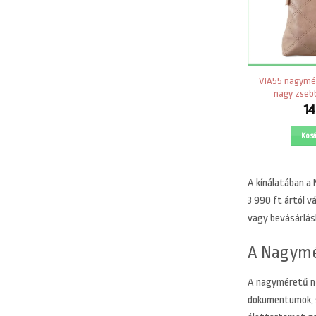
VIA55 nagymére
nagy zsebb
1
Kos
A
kínálatában a 
3 990 ft ártól v
vagy bevásárlás
A Nagymér
A nagyméretű nő
dokumentumok, s