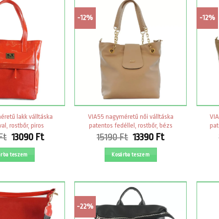
-12%
-12%
retű lakk válltáska
VIA55 nagyméretű női válltáska
VIA
al, rostbőr, piros
patentos fedéllel, rostbőr, bézs
pat
Original
Current
Original
Current
Ft
13090
Ft
15190
Ft
13390
Ft
price
price
price
price
was:
is:
was:
is:
árba teszem
Kosárba teszem
15990 Ft.
13090 Ft.
15190 Ft.
13390 Ft.
-22%