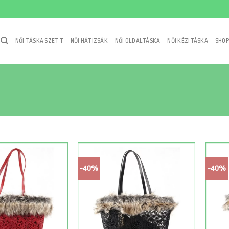
NŐI TÁSKA SZETT
NŐI HÁTIZSÁK
NŐI OLDALTÁSKA
NŐI KÉZITÁSKA
SHOP
-40%
-40%