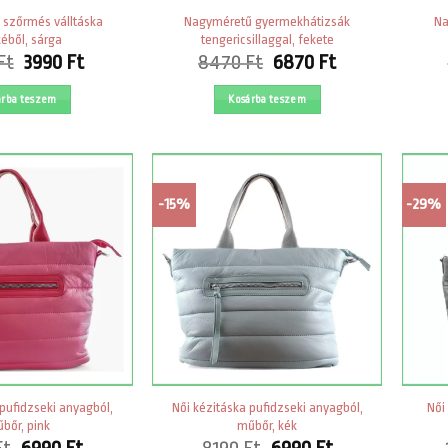
szőrmés válltáska
Nagyméretű gyermekhátizsák
Na
kéből, sárga
tengericsillaggal, fekete
Original
Current
Original
Current
Ft
3990
Ft
8470
Ft
6870
Ft
price
price
price
price
was:
is:
was:
is:
árba teszem
Kosárba teszem
6690 Ft.
3990 Ft.
8470 Ft.
6870 Ft.
-15%
-29%
 pufidzseki anyagból,
Női kézitáska pufidzseki anyagból,
Női
bőr, pink
műbőr, kék
Original
Current
Original
Current