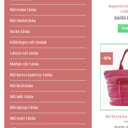
Nagyméretű 
Női irodai táska
csip
6690
Női iskolatáska
Kos
Kocka táska
Különleges női táskák
Láncos női táska
-15%
Márkás női táska
Női keresztpántos táska
Női kézitáska
Női lakk táska
Női laptop táska
Női kézitáska
Női nyári táska
mű