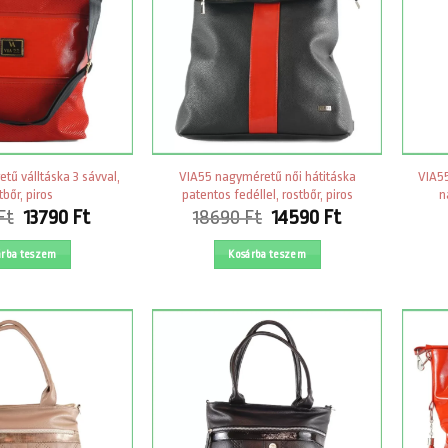
tű válltáska 3 sávval,
VIA55 nagyméretű női hátitáska
VIA55
tbőr, piros
patentos fedéllel, rostbőr, piros
n
Original
Current
Original
Current
Ft
13790
Ft
18690
Ft
14590
Ft
price
price
price
price
was:
is:
was:
is:
árba teszem
Kosárba teszem
15590 Ft.
13790 Ft.
18690 Ft.
14590 Ft.