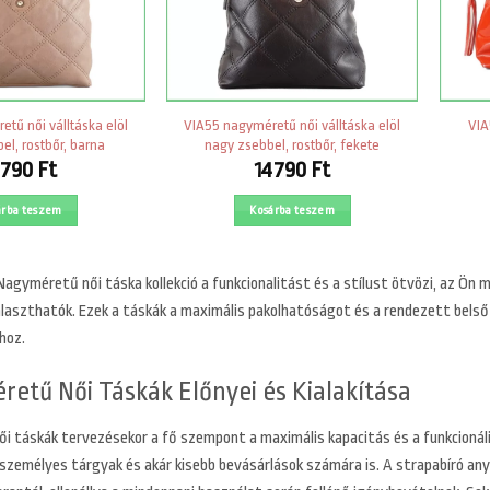
tű női válltáska elöl
VIA55 nagyméretű női válltáska elöl
VIA
el, rostbőr, barna
nagy zsebbel, rostbőr, fekete
4790
Ft
14790
Ft
árba teszem
Kosárba teszem
Nagyméretű női táska kollekció a funkcionalitást és a stílust ötvözi, az Ön m
álaszthatók. Ezek a táskák a maximális pakolhatóságot és a rendezett belső 
hoz.
etű Női Táskák Előnyei és Kialakítása
i táskák tervezésekor a fő szempont a maximális kapacitás és a funkcionáli
zemélyes tárgyak és akár kisebb bevásárlások számára is. A strapabíró any