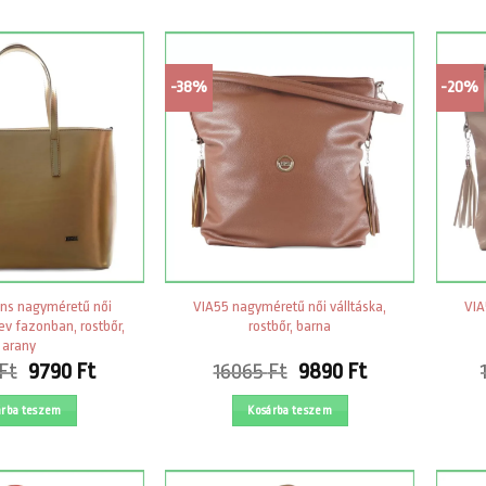
10980 Ft.
7790 Ft.
10980 Ft.
7790 Ft.
-38%
-20%
ns nagyméretű női
VIA55 nagyméretű női válltáska,
VIA
ev fazonban, rostbőr,
rostbőr, barna
arany
Original
Current
Original
Current
Ft
9790
Ft
16065
Ft
9890
Ft
price
price
price
price
was:
is:
was:
is:
árba teszem
Kosárba teszem
15790 Ft.
9790 Ft.
16065 Ft.
9890 Ft.