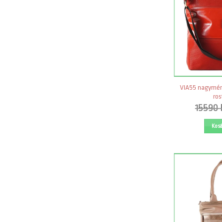
VIA55 nagymére
ros
15590
Kos