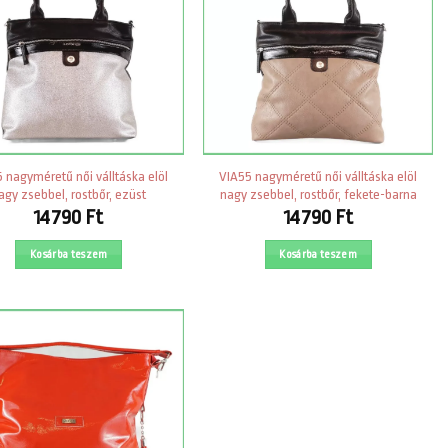
 nagyméretű női válltáska elöl
VIA55 nagyméretű női válltáska elöl
agy zsebbel, rostbőr, ezüst
nagy zsebbel, rostbőr, fekete-barna
14790
Ft
14790
Ft
Kosárba teszem
Kosárba teszem