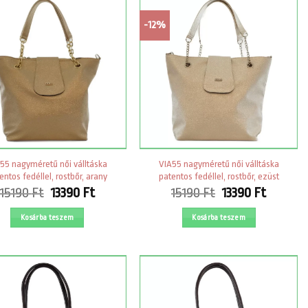
-12%
55 nagyméretű női válltáska
VIA55 nagyméretű női válltáska
entos fedéllel, rostbőr, arany
patentos fedéllel, rostbőr, ezüst
Original
Current
Original
Curren
15190
Ft
13390
Ft
15190
Ft
13390
Ft
price
price
price
price
was:
is:
was:
is:
Kosárba teszem
Kosárba teszem
15190 Ft.
13390 Ft.
15190 Ft.
13390 Ft