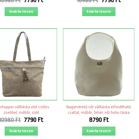
10980
Ft
7790
Ft
10980
Ft
7790
Ft
price
price
price
price
was:
is:
was:
is:
Kosárba teszem
Kosárba teszem
10980 Ft.
7790 Ft.
10980 Ft.
7790 Ft
 shopper válltáska elöl széles
Nagyméretű női válltáska elfordítható
zsebbel, műbőr, zöld
csattal, műbőr, fehér, női hobo táska
Original
Current
10980
Ft
7790
Ft
8790
Ft
price
price
was:
is:
Kosárba teszem
Kosárba teszem