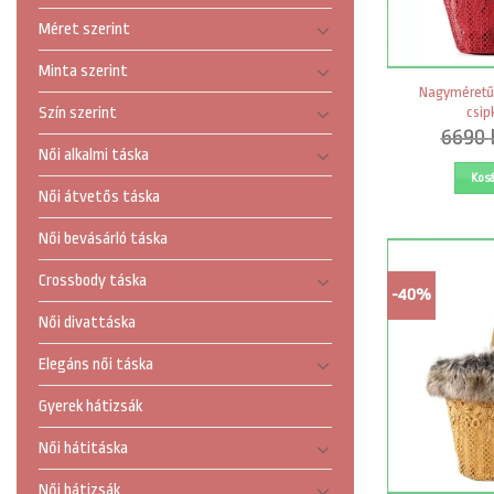
Méret szerint
Minta szerint
Nagyméretű 
csip
Szín szerint
6690
Női alkalmi táska
Kos
Női átvetős táska
Női bevásárló táska
Crossbody táska
-40%
Női divattáska
Elegáns női táska
Gyerek hátizsák
Női hátitáska
Női hátizsák