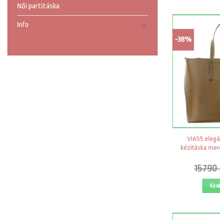
Női partitáska
Info
-38%
VIA55 elegá
kézitáska mer
15790
Kos