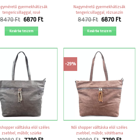
gyméretű gyermekhátizsák
Nagyméretű gyermekhátizsák
tengericsillaggal, rosé
tengericsillaggal, rózsaszín
Original
Current
Original
Curren
8470
Ft
6870
Ft
8470
Ft
6870
Ft
price
price
price
price
was:
is:
was:
is:
Kosárba teszem
Kosárba teszem
8470 Ft.
6870 Ft.
8470 Ft.
6870 Ft
-29%
 shopper válltáska elöl széles
Női shopper válltáska elöl széles
zsebbel, műbőr, szürke
zsebbel, műbőr, sötétbarna
Original
Current
Original
Curren