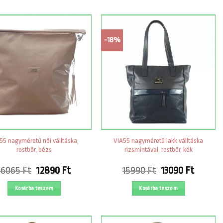
10980 Ft.
7790 Ft.
-18%
55 nagyméretű női válltáska,
VIA55 nagyméretű lakk válltáska
rostbőr, bézs
rizsmintával, rostbőr, kék
Original
Current
Original
Curren
16065
Ft
12890
Ft
15990
Ft
13090
Ft
price
price
price
price
was:
is:
was:
is:
Kosárba teszem
Kosárba teszem
16065 Ft.
12890 Ft.
15990 Ft.
13090 F