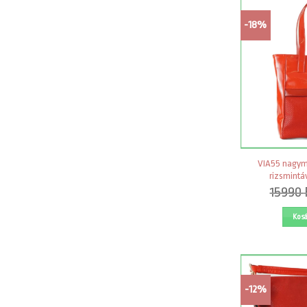
-18%
VIA55 nagymé
rizsmintáv
15990
Kos
-12%