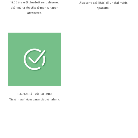
11:00 óra előtt leadott rendeléseket
Alacsony szállítási díjunkkal máris
akár már a következő munkanapon
spóroltál!
átveheted.
GARANCIÁT VÁLLALUNK!
Táskáinkra 1 éves garanciát vállalunk.