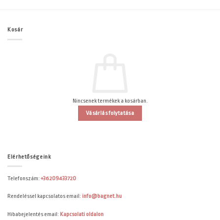
Kosár
Nincsenek termékek a kosárban.
Vásárlás folytatása
Elérhetőségeink
Telefonszám:
+36209433720
Rendeléssel kapcsolatos email:
info@bagnet.hu
Hibabejelentés email:
Kapcsolati oldalon