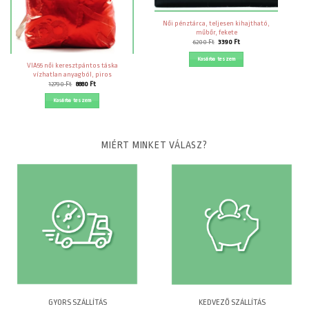
Női pénztárca, teljesen kihajtható,
műbőr, fekete
Original
Current
6200
Ft
3390
Ft
price
price
was:
is:
Kosárba teszem
6200 Ft.
3390 Ft.
VIA55 női keresztpántos táska
vízhatlan anyagból, piros
Original
Current
12790
Ft
8880
Ft
price
price
was:
is:
Kosárba teszem
12790 Ft.
8880 Ft.
MIÉRT MINKET VÁLASZ?
GYORS SZÁLLÍTÁS
KEDVEZŐ SZÁLLÍTÁS