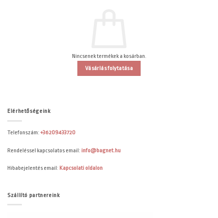
Nincsenek termékek a kosárban.
Vásárlás folytatása
Elérhetőségeink
Telefonszám:
+36209433720
Rendeléssel kapcsolatos email:
info@bagnet.hu
Hibabejelentés email:
Kapcsolati oldalon
Szállító partnereink