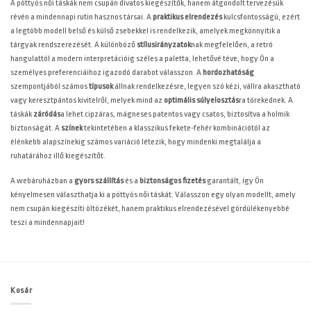
A pöttyös női táskák nem csupán divatos kiegészítők, hanem átgondolt tervezésük
révén a mindennapi rutin hasznos társai. A
praktikus elrendezés
kulcsfontosságú, ezért
a legtöbb modell belső és külső zsebekkel is rendelkezik, amelyek megkönnyítik a
tárgyak rendszerezését. A különböző
stílusirányzatok
nak megfelelően, a retró
hangulattól a modern interpretációig széles a paletta, lehetővé téve, hogy Ön a
személyes preferenciáihoz igazodó darabot válasszon. A
hordozhatóság
szempontjából számos
típusok
állnak rendelkezésre, legyen szó kézi, vállra akasztható
vagy keresztpántos kivitelről, melyek mind az
optimális súlyelosztás
ra törekednek. A
táskák
záródás
a lehet cipzáras, mágneses patentos vagy csatos, biztosítva a holmik
biztonságát. A
színek
tekintetében a klasszikus fekete-fehér kombinációtól az
élénkebb alapszínekig számos variáció létezik, hogy mindenki megtalálja a
ruhatárához illő kiegészítőt.
A
webáruházban a
gyors szállítás
és a
biztonságos fizetés
garantált, így Ön
kényelmesen választhatja ki a pöttyös női táskát. Válasszon egy olyan modellt, amely
nem csupán kiegészíti öltözékét, hanem praktikus elrendezésével gördülékenyebbé
teszi a mindennapjait!
Kosár