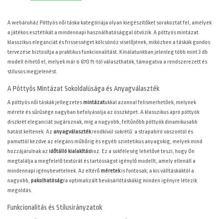
6870 Ft.
A
webáruház Pöttyös női táska kategóriája olyan kiegészítőket sorakoztat fel, amelyek
a játékos esztétikát a mindennapi használhatósággal ötvözik. A pöttyös mintázat
klasszikus eleganciát és frissességet kölcsönöz viselőjének, miközben a táskák gondos
tervezése biztosítja a praktikus funkcionalitást. Kínálatunkban jelenleg több mint 3 db
modell érhető el, melyek már 6 870 ft-tól választhatók, támogatva a rendszerezett és
stílusos megjelenést.
A Pöttyös Mintázat Sokoldalúsága és Anyagválaszték
A pöttyös női táskák jellegzetes
mintázat
ukkal azonnal felismerhetőek, melynek
mérete és sűrűsége nagyban befolyásolja az összképet. A klasszikus apró pöttyök
diszkrét eleganciát sugároznak, míg a nagyobb, feltűnőbb pöttyök dinamikusabb
hatást keltenek. Az
anyagválaszték
rendkívül sokrétű: a strapabíró vászontól és
pamuttól kezdve az elegáns műbőrig és egyéb szintetikus anyagokig, melyek mind
hozzájárulnak az
időtálló kialakítás
hoz. Ez a sokféleség lehetővé teszi, hogy Ön
megtalálja a megfelelő textúrát és tartósságot igénylő modellt, amely ellenáll a
mindennapi igénybevételnek. Az eltérő
méretek
is fontosak; a kis válltáskáktól a
nagyobb,
pakolhatóság
ra optimalizált bevásárlótáskákig minden igényre létezik
megoldás.
Funkcionalitás és Stílusirányzatok