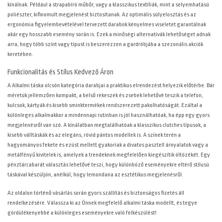
kínálnak. Például a strapabíró műbőr, vagy a klasszikus textíliák, mint a selyemhatású
poliészter, kifinomult megjelenést biztosítanak. Az optimális súlyelosztás és az
ergonómia figyelembevételével tervezett darabok kényelmes viseletet garantálnak
akár egy hosszabb esemény során is. Ezek a minőségi alternatívák lehetőséget adnak
arra, hogy több színt vagy típust is beszerezzen a gardróbjába a szezonális akciók
keretében.
Funkcionalitás és Stílus Kedvező Áron
A Alkalmi táska olcsón kategória darabjai a praktikus elrendezést helyezik előtérbe. Bár
méretük jellemzően kompakt, a belső rekeszek és zsebek lehetővé teszik a telefon,
kulcsok, kártyák és kisebb sminktermékek rendszerezett pakolhatóságát. Ezáltal a
különleges alkalmakkor a mindennapi rutinban is jól használhatóak, ha épp egy gyors
megjelenésről van szó. A kínálatban megtalálhatóak a klasszikus clutches típusok, a
kisebb válltáskák és az elegáns, rövid pántos modellek is. A színek terén a
hagyományos fekete és ezüst mellett gyakoriak a divatos pasztell árnyalatok vagy a
metálfényű kivitelek is, amelyek a trendeknek megfelelően kiegészítik öltözékét. Egy
pénztárcabarát választás lehetővé teszi, hogy különböző eseményekre eltérő stílusú
táskával készüljön, anélkül, hogy lemondana az esztétikus megjelenésről.
Az
oldalon történő vásárlás során gyors szállítás és biztonságos fizetés áll
rendelkezésére. Válassza ki az Önnek megfelelő alkalmi táska modellt, és tegye
gördülékenyebbé a különleges eseményekre való felkészülést!