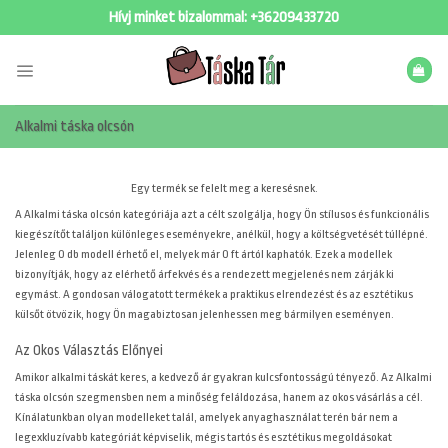
Skip
Hívj minket bizalommal:
+36209433720
to
content
Alkalmi táska olcsón
Egy termék se felelt meg a keresésnek.
A
Alkalmi táska olcsón kategóriája azt a célt szolgálja, hogy Ön stílusos és funkcionális
kiegészítőt találjon különleges eseményekre, anélkül, hogy a költségvetését túllépné.
Jelenleg 0 db modell érhető el, melyek már 0 ft ártól kaphatók. Ezek a modellek
bizonyítják, hogy az elérhető árfekvés és a rendezett megjelenés nem zárják ki
egymást. A gondosan válogatott termékek a praktikus elrendezést és az esztétikus
külsőt ötvözik, hogy Ön magabiztosan jelenhessen meg bármilyen eseményen.
Az Okos Választás Előnyei
Amikor alkalmi táskát keres, a kedvező ár gyakran kulcsfontosságú tényező. Az Alkalmi
táska olcsón szegmensben nem a minőség feláldozása, hanem az okos vásárlás a cél.
Kínálatunkban olyan modelleket talál, amelyek anyaghasználat terén bár nem a
legexkluzívabb kategóriát képviselik, mégis tartós és esztétikus megoldásokat