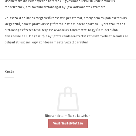
kisebb táskákba is könnyedén beférnek. Egyes modellek RFID védelemmel is
rendelkeznek, ami további biztonságot nyújt a kártyaadatok számára.
Válassza ki az Önnek megfelelő rózsaszín pénztárcát, amely nem csupán esztétikus
kiegészítő, hanem praktikus segítőtársa lesz a mindennapokban. Gyors szállítás és
biztonságos fizetés teszi teljessé a vásárlási folyamatot, hogy Ön minél előbb
élvezhesse az új kiegészítője nyújtotta rendszerezettséget és kényelmet. Rendezze
dolgait stílusosan, egy gondosan megtervezett darabbal.
Kosár
Nincsenek termékek a kosárban.
Vásárlás folytatása