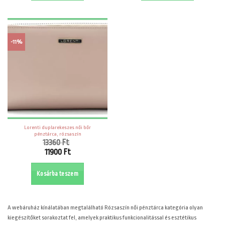
3190 Ft.
-11%
Lorenti duplarekeszes női bőr
pénztárca, rózsaszín
13360
Ft
Original
11900
Ft
price
Current
was:
price
Kosárba teszem
13360 Ft.
is:
11900 Ft.
A
webáruház kínálatában megtalálható Rózsaszín női pénztárca kategória olyan
kiegészítőket sorakoztat fel, amelyek praktikus funkcionalitással és esztétikus