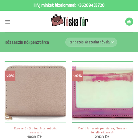
Skip
Hívj minket bizalommal:
+36209433720
to
content
Rózsaszín női pénztárca
-20%
-20%
Egyszerű női pénztárca, műbőr,
David Jones női pénztárca, fémesen
rózsaszín
fénylő, rózsaszín
1990
Ft
3250
Ft