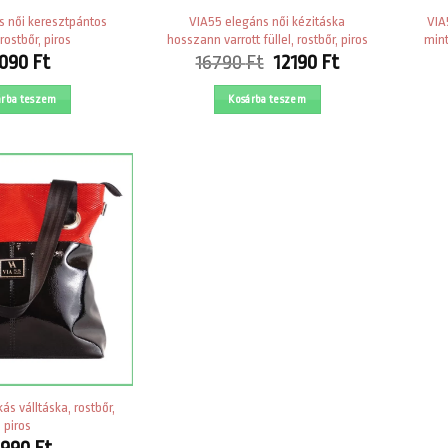
s női keresztpántos
VIA55 elegáns női kézitáska
VIA
rostbőr, piros
hosszann varrott füllel, rostbőr, piros
mint
Original
Current
1090
Ft
16790
Ft
12190
Ft
price
price
was:
is:
árba teszem
Kosárba teszem
16790 Ft.
12190 Ft.
ás válltáska, rostbőr,
piros