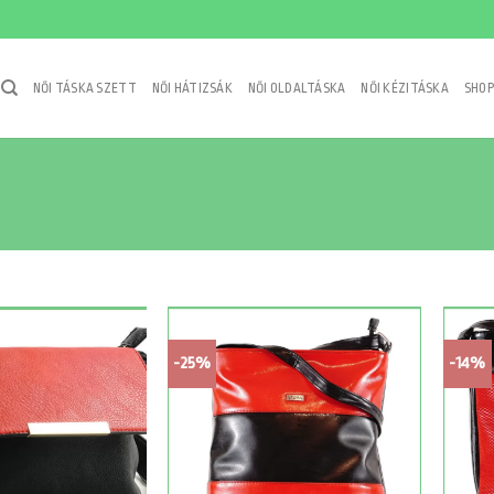
NŐI TÁSKA SZETT
NŐI HÁTIZSÁK
NŐI OLDALTÁSKA
NŐI KÉZITÁSKA
SHOP
-25%
-14%