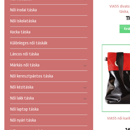
VIA55 divato
Női irodai táska
táska, 
1
Női iskolatáska
Kos
Kocka táska
Különleges női táskák
Láncos női táska
Márkás női táska
Női keresztpántos táska
Női kézitáska
Női lakk táska
Női laptop táska
VIA55 női karik
Női nyári táska