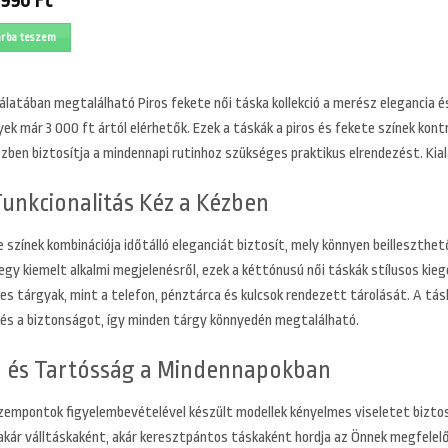
4990
Ft
árba teszem
latában megtalálható Piros fekete női táska kollekció a merész elegancia és a
ek már 3 000 ft ártól elérhetők. Ezek a táskák a piros és fekete színek kon
özben biztosítja a mindennapi rutinhoz szükséges praktikus elrendezést. Kia
 Funkcionalitás Kéz a Kézben
e színek kombinációja időtálló eleganciát biztosít, mely könnyen beilleszth
 egy kiemelt alkalmi megjelenésről, ezek a kéttónusú női táskák stílusos k
es tárgyak, mint a telefon, pénztárca és kulcsok rendezett tárolását. A tás
és a biztonságot, így minden tárgy könnyedén megtalálható.
 és Tartósság a Mindennapokban
zempontok figyelembevételével készült modellek kényelmes viseletet biztosí
 akár válltáskaként, akár keresztpántos táskaként hordja az Önnek megfele