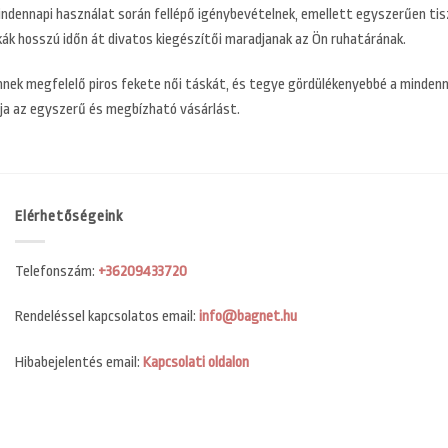
mindennapi használat során fellépő igénybevételnek, emellett egyszerűen tis
ák hosszú időn át divatos kiegészítői maradjanak az Ön ruhatárának.
nnek megfelelő piros fekete női táskát, és tegye gördülékenyebbé a mindenn
lja az egyszerű és megbízható vásárlást.
Elérhetőségeink
Telefonszám:
+36209433720
Rendeléssel kapcsolatos email:
info@bagnet.hu
Hibabejelentés email:
Kapcsolati oldalon