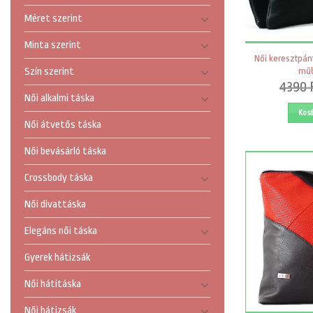
Méret szerint
Minta szerint
Női keresztpánt
műb
Szín szerint
4390
Női alkalmi táska
Kos
Női átvetős táska
Női bevásárló táska
Crossbody táska
Női divattáska
Elegáns női táska
Gyerek hátizsák
Női hátitáska
Női hátizsák