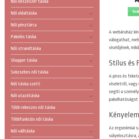
1
Női neszeszer táska
Kos
Női oldaltáska
Női pénztárca
A
webáruház kíná
Pakolós táska
válogathat, mely
viselőjének, mik
Női strandtáska
Shopper táska
Stílus és
Sokzsebes női táska
A piros és feket
viseletről, vagy
Női táska szett
segíti a személy
Női utazótáska
pakolhatóságot 
Több rekeszes női táska
Kényelem
Többfunkciós női táska
Az ergonómiai s
Női válltáska
súlyelosztásra,