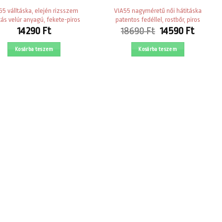
55 válltáska, elején rizsszem
VIA55 nagyméretű női hátitáska
ás velúr anyagú, fekete-piros
patentos fedéllel, rostbőr, piros
Original
Curre
14290
Ft
18690
Ft
14590
Ft
price
price
was:
is:
Kosárba teszem
Kosárba teszem
18690 Ft.
14590 