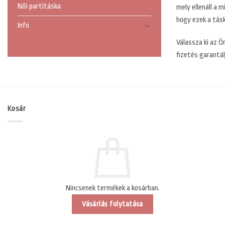
Női partitáska
mely ellenáll a 
hogy ezek a tásk
Info
Válassza ki az Ö
fizetés garantá
Kosár
Nincsenek termékek a kosárban.
Vásárlás folytatása