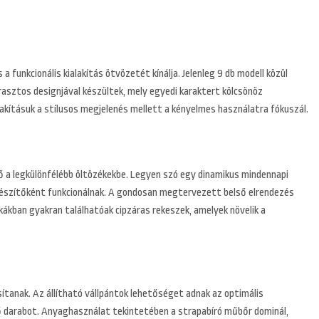
 funkcionális kialakítás ötvözetét kínálja. Jelenleg 9 db modell közül
trasztos designjával készültek, mely egyedi karaktert kölcsönöz
lakításuk a stílusos megjelenés mellett a kényelmes használatra fókuszál.
ető a legkülönfélébb öltözékekbe. Legyen szó egy dinamikus mindennapi
iegészítőként funkcionálnak. A gondosan megtervezett belső elrendezés
kákban gyakran találhatóak cipzáras rekeszek, amelyek növelik a
tanak. Az állítható vállpántok lehetőséget adnak az optimális
lő darabot. Anyaghasználat tekintetében a strapabíró műbőr dominál,