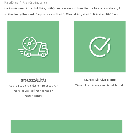
Kezdőlap
/
Kis női pénztárca
Cicás női pénztárca libikókás, műbőr, rózsaszín színben. Belül 3 fő széles rekesz, 2
széles benyúlós zseb, 1 cipzáras aprótartó, 8 bankkártyatartó. Méretei: 19×10×3 cm.
GARANCIÁT VÁLLALUNK
GYORS SZÁLLÍTÁS
Táskáinkra 1 éves garanciát vállalunk.
Add le 11:00 óra előtt rendelésed akár
már a következő munkanapon
megérkezhet.