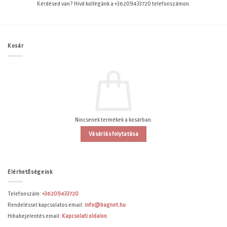
Kérdésed van? Hívd kollégánk a +36209433720 telefonszámon.
Kosár
Nincsenek termékek a kosárban.
Vásárlás folytatása
Elérhetőségeink
Telefonszám:
+36209433720
Rendeléssel kapcsolatos email:
info@bagnet.hu
Hibabejelentés email:
Kapcsolati oldalon