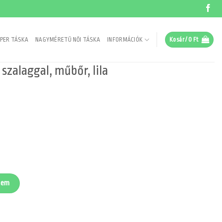
PER TÁSKA
NAGYMÉRETŰ NŐI TÁSKA
INFORMÁCIÓK
Kosár /
0
Ft
szalaggal, műbőr, lila
, lila mennyiség
zem