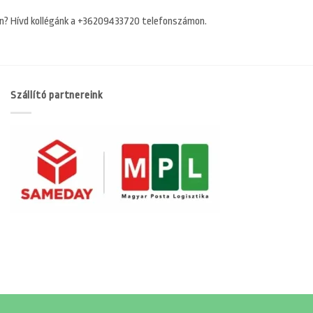
n? Hívd kollégánk a +36209433720 telefonszámon.
Szállító partnereink