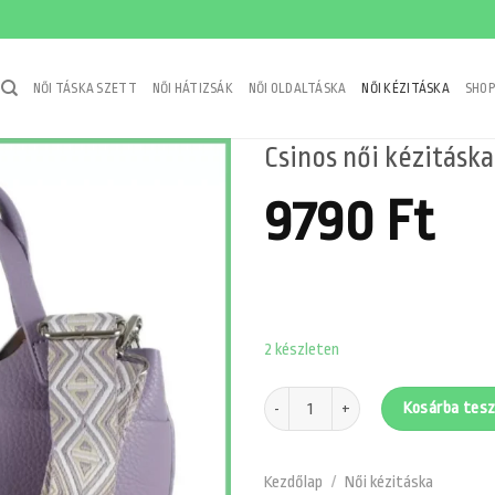
NŐI TÁSKA SZETT
NŐI HÁTIZSÁK
NŐI OLDALTÁSKA
NŐI KÉZITÁSKA
SHOP
Csinos női kézitáska 
9790
Ft
2 készleten
Csinos női kézitáska szalaggal, műbőr
Kosárba tes
Kezdőlap
/
Női kézitáska