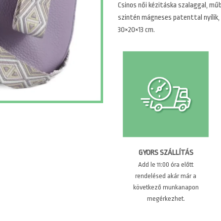
Csinos női kézitáska szalaggal, műb
szintén mágneses patenttal nyílik,
30×20×13 cm.
GYORS SZÁLLÍTÁS
Add le 11:00 óra előtt
rendelésed akár már a
következő munkanapon
megérkezhet.