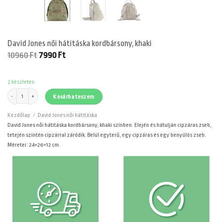
David Jones női hátitáska kordbársony, khaki
Original
Current
10960
Ft
7990
Ft
price
price
was:
is:
10960 Ft.
7990 Ft.
2 készleten
David Jones női hátitáska kordbársony, khaki mennyiség
Kosárba teszem
Kezdőlap
/
David Jones női hátitáska
David Jones női hátitáska kordbársony, khaki színben. Elején és hátulján cipzáras zseb,
tetején szintén cipzárral záródik. Belül egyterű, egy cipzáras és egy benyúlós zseb.
Méretei: 24×26×12 cm.