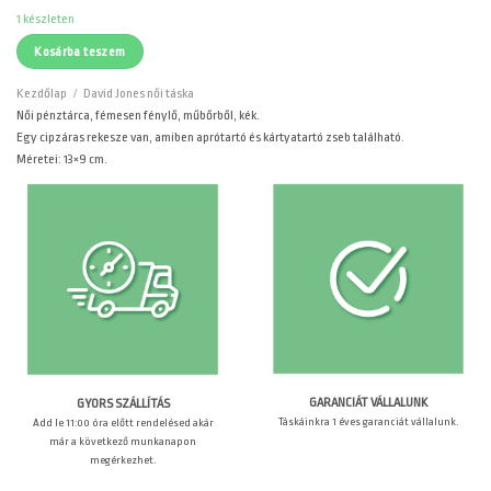
3250 Ft.
2590 Ft.
1 készleten
Kosárba teszem
Kezdőlap
/
David Jones női táska
Női pénztárca, fémesen fénylő, műbőrből, kék.
Egy cipzáras rekesze van, amiben aprótartó és kártyatartó zseb található.
Méretei: 13×9 cm.
GARANCIÁT VÁLLALUNK
GYORS SZÁLLÍTÁS
Táskáinkra 1 éves garanciát vállalunk.
Add le 11:00 óra előtt rendelésed akár
már a következő munkanapon
megérkezhet.