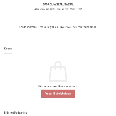
SPÓROLJ A SZÁLLÍTÁSSAL
Alacsony szállítási díjunk már 890 Ft-tól!
Kérdésed van? Hívd kollégánk a +36209433720 telefonszámon.
Kosár
Nincsenek termékek a kosárban.
Vásárlás folytatása
Elérhetőségeink