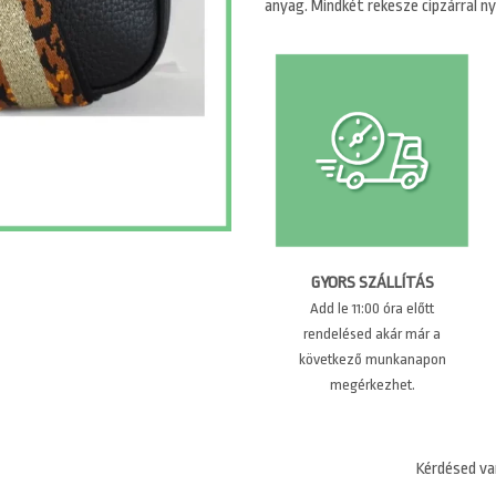
anyag. Mindkét rekesze cipzárral nyí
GYORS SZÁLLÍTÁS
Add le 11:00 óra előtt
rendelésed akár már a
következő munkanapon
megérkezhet.
Kérdésed va