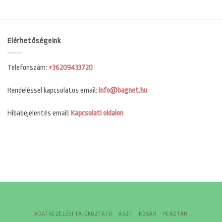
Elérhetőségeink
Telefonszám:
+36209433720
Rendeléssel kapcsolatos email:
info@bagnet.hu
Hibabejelentés email:
Kapcsolati oldalon
ADATKEZELÉSI TÁJÉKOZTATÓ
ÁSZF
KOSÁR
PÉNZTÁR