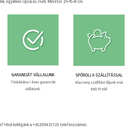
lik, egyikben cipzáras zseb. Méretei: 23×15×8 cm.
GARANCIÁT VÁLLALUNK
SPÓROLJ A SZÁLLÍTÁSSAL
Táskáinkra 1 éves garanciát
Alacsony szállítási díjunk már
vállalunk.
890 Ft-tól!
n? Hívd kollégánk a +36209433720 telefonszámon.