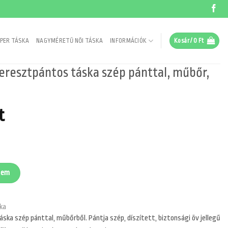
PER TÁSKA
NAGYMÉRETŰ NŐI TÁSKA
INFORMÁCIÓK
Kosár /
0
Ft
eresztpántos táska szép pánttal, műbőr,
al
Current
t
price
is:
t.
3890 Ft.
a szép pánttal, műbőr, fekete mennyiség
zem
ka
ska szép pánttal, műbőrből. Pántja szép, díszített, biztonsági öv jellegű