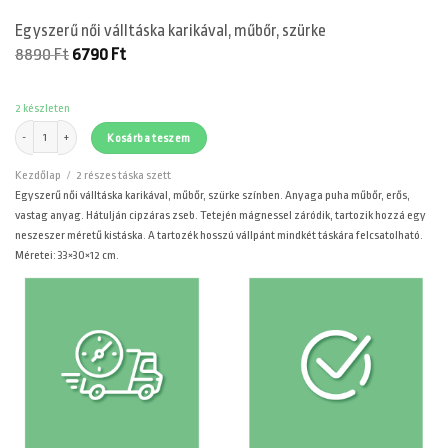
Egyszerű női válltáska karikával, műbőr, szürke
Original
Current
8890
Ft
6790
Ft
price
price
was:
is:
8890 Ft.
6790 Ft.
2 készleten
Egyszerű női válltáska karikával, műbőr, szürke mennyiség
Kosárba teszem
Kezdőlap
/
2 részes táska szett
Egyszerű női válltáska karikával, műbőr, szürke színben. Anyaga puha műbőr, erős,
vastag anyag. Hátulján cipzáras zseb. Tetején mágnessel záródik, tartozik hozzá egy
neszeszer méretű kistáska. A tartozék hosszú vállpánt mindkét táskára felcsatolható.
Méretei: 33×30×12 cm.