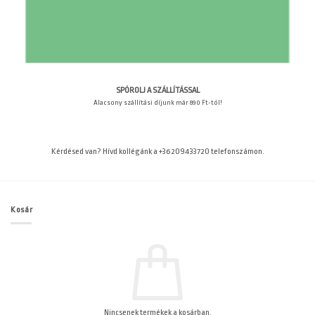
SPÓROLJ A SZÁLLÍTÁSSAL
Alacsony szállítási díjunk már 890 Ft-tól!
Kérdésed van? Hívd kollégánk a +36209433720 telefonszámon.
Kosár
Nincsenek termékek a kosárban.