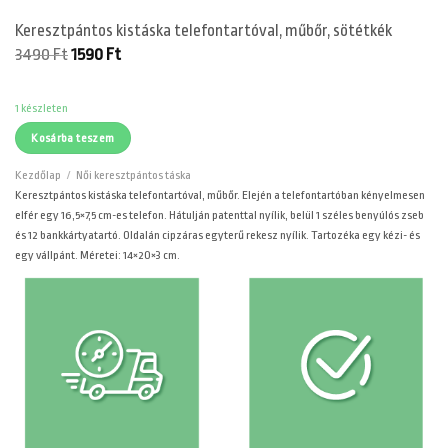
Keresztpántos kistáska telefontartóval, műbőr, sötétkék
Original
Current
3490
Ft
1590
Ft
price
price
was:
is:
3490 Ft.
1590 Ft.
1 készleten
Kosárba teszem
Kezdőlap
/
Női keresztpántos táska
Keresztpántos kistáska telefontartóval, műbőr. Elején a telefontartóban kényelmesen
elfér egy 16,5×7,5 cm-es telefon. Hátulján patenttal nyílik, belül 1 széles benyúlós zseb
és 12 bankkártyatartó. Oldalán cipzáras egyterű rekesz nyílik. Tartozéka egy kézi- és
egy vállpánt. Méretei: 14×20×3 cm.