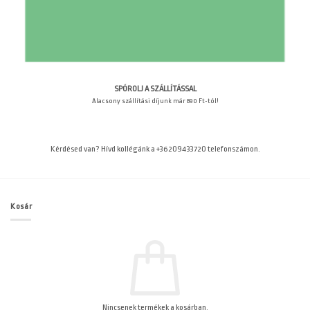
SPÓROLJ A SZÁLLÍTÁSSAL
Alacsony szállítási díjunk már 890 Ft-tól!
Kérdésed van? Hívd kollégánk a +36209433720 telefonszámon.
Kosár
Nincsenek termékek a kosárban.