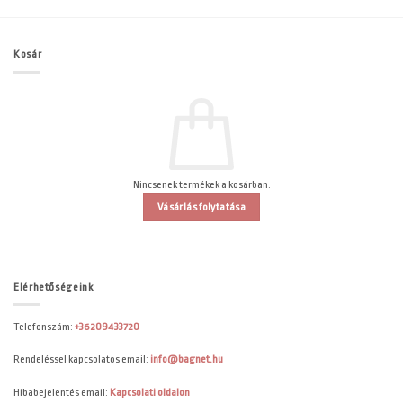
Kosár
Nincsenek termékek a kosárban.
Vásárlás folytatása
Elérhetőségeink
Telefonszám:
+36209433720
Rendeléssel kapcsolatos email:
info@bagnet.hu
Hibabejelentés email:
Kapcsolati oldalon