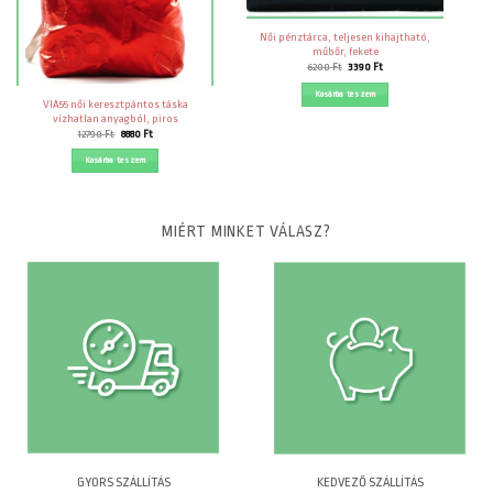
Női pénztárca, teljesen kihajtható,
műbőr, fekete
Original
Current
6200
Ft
3390
Ft
price
price
was:
is:
Kosárba teszem
6200 Ft.
3390 Ft.
VIA55 női keresztpántos táska
vízhatlan anyagból, piros
Original
Current
12790
Ft
8880
Ft
price
price
was:
is:
Kosárba teszem
12790 Ft.
8880 Ft.
MIÉRT MINKET VÁLASZ?
GYORS SZÁLLÍTÁS
KEDVEZŐ SZÁLLÍTÁS