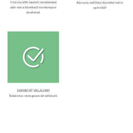
11:00 óra előtt leadott rendeléseket
Alacsony szállítási díjunkkal máris
akár már a következő munkanapon
spóroltál!
átveheted.
GARANCIÁT VÁLLALUNK!
Táskáinkra 1 éves garanciát vállalunk.