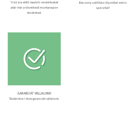
11:00 óra előtt leadott rendeléseket
Alacsony szállítási díjunkkal máris
akár már a következő munkanapon
spóroltál!
átveheted.
GARANCIÁT VÁLLALUNK!
Táskáinkra 1 éves garanciát vállalunk.