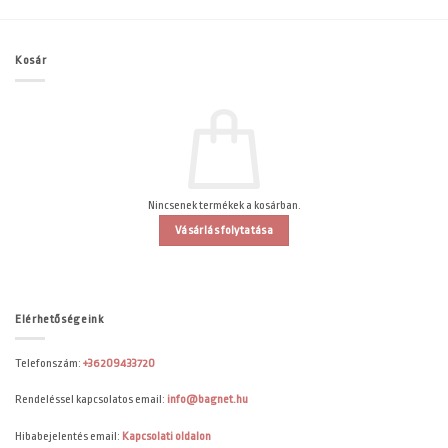
Kosár
Nincsenek termékek a kosárban.
Vásárlás folytatása
Elérhetőségeink
Telefonszám:
+36209433720
Rendeléssel kapcsolatos email:
info@bagnet.hu
Hibabejelentés email:
Kapcsolati oldalon