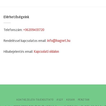
Elérhetőségeink
Telefonszám:
+36209433720
Rendeléssel kapcsolatos email:
info@bagnet.hu
Hibabejelentés email:
Kapcsolati oldalon
ADATKEZELÉSI TÁJÉKOZTATÓ
ÁSZF
KOSÁR
PÉNZTÁR