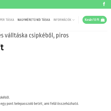
PER TÁSKA
NAGYMÉRETŰ NŐI TÁSKA
INFORMÁCIÓK
Kosár /
0
Ft
válltáska csipkéből, piros
al
Current
t
price
is:
t.
3990 Ft.
pkéből.
egy pont belepasszoló betét, ami felül összehúzható.