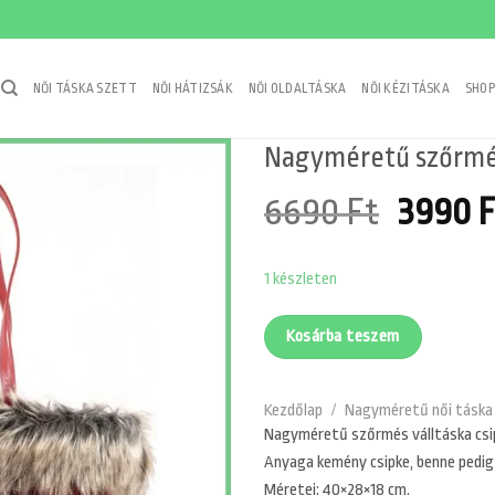
NŐI TÁSKA SZETT
NŐI HÁTIZSÁK
NŐI OLDALTÁSKA
NŐI KÉZITÁSKA
SHOP
Nagyméretű szőrmés 
Origin
6690
Ft
3990
F
price
1 készleten
was:
6690 F
Kosárba teszem
Kezdőlap
/
Nagyméretű női táska
Nagyméretű szőrmés válltáska csi
Anyaga kemény csipke, benne pedig 
Méretei: 40×28×18 cm.