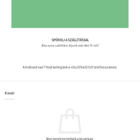
SPÓROLJ A SZÁLLÍTÁSSAL
Alacsony szállítási díjunk már 890 Ft-tól!
Kérdésed van? Hívd kollégánk a +36209433720 telefonszámon.
Kosár
Nincsenek termékek a kosárban.