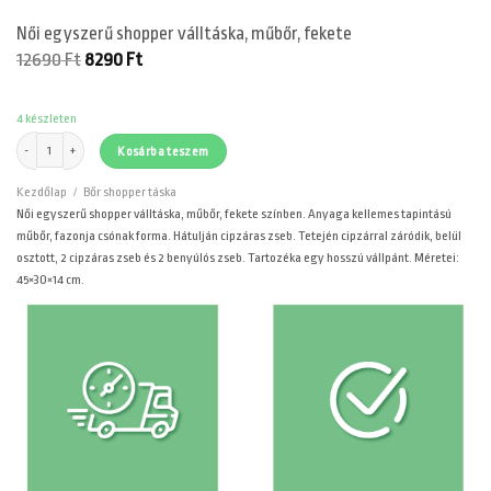
Női egyszerű shopper válltáska, műbőr, fekete
Original
Current
12690
Ft
8290
Ft
price
price
was:
is:
12690 Ft.
8290 Ft.
4 készleten
Női egyszerű shopper válltáska, műbőr, fekete mennyiség
Kosárba teszem
Kezdőlap
/
Bőr shopper táska
Női egyszerű shopper válltáska, műbőr, fekete színben. Anyaga kellemes tapintású
műbőr, fazonja csónak forma. Hátulján cipzáras zseb. Tetején cipzárral záródik, belül
osztott, 2 cipzáras zseb és 2 benyúlós zseb. Tartozéka egy hosszú vállpánt. Méretei:
45×30×14 cm.