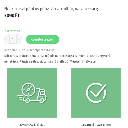
Női keresztpántos pénztárca, műbőr, narancssárga
3090
Ft
2 készleten
Női keresztpántos pénztárca, műbőr, narancssárga mennyiség
Kosárba teszem
Kezdőlap
/
Női keresztpántos táska
Női keresztpántos pénztárca, műbőr, narancssárga színben. Cipzáras egyterű
pénztárca. Pántja széles, biztonsági öv jellegű. Méretei: 11×10×2 cm.
GARANCIÁT VÁLLALUNK
GYORS SZÁLLÍTÁS