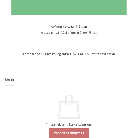
SPÓROLJ A SZÁLLÍTÁSSAL
Alacsony szállítási díjunk már 890 Ft-tól!
Kérdésed van? Hívd kollégánk a +36209433720 telefonszámon.
Kosár
Nincsenek termékek a kosárban.
Vásárlás folytatása