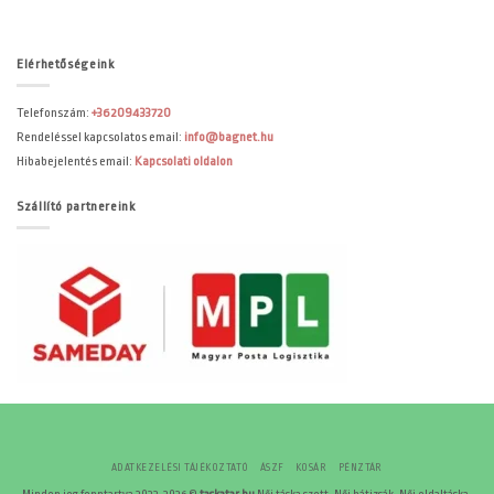
Elérhetőségeink
Telefonszám:
+36209433720
Rendeléssel kapcsolatos email:
info@bagnet.hu
Hibabejelentés email:
Kapcsolati oldalon
Szállító partnereink
ADATKEZELÉSI TÁJÉKOZTATÓ
ÁSZF
KOSÁR
PÉNZTÁR