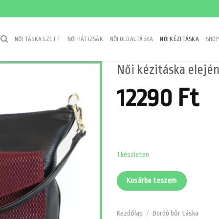
NŐI TÁSKA SZETT
NŐI HÁTIZSÁK
NŐI OLDALTÁSKA
NŐI KÉZITÁSKA
SHOP
Női kézitáska elején
12290
Ft
1 készleten
Kosárba teszem
Kezdőlap
/
Bordó bőr táska