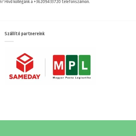
n? Hívd kollégánk a +36209433720 telefonszámon.
Szállító partnereink