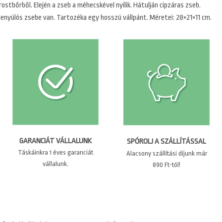
rostbőrből. Elején a zseb a méhecskével nyílik. Hátulján cipzáras zseb.
benyúlós zsebe van. Tartozéka egy hosszú vállpánt. Méretei: 28×21×11 cm.
GARANCIÁT VÁLLALUNK
SPÓROLJ A SZÁLLÍTÁSSAL
Táskáinkra 1 éves garanciát
Alacsony szállítási díjunk már
vállalunk.
890 Ft-tól!