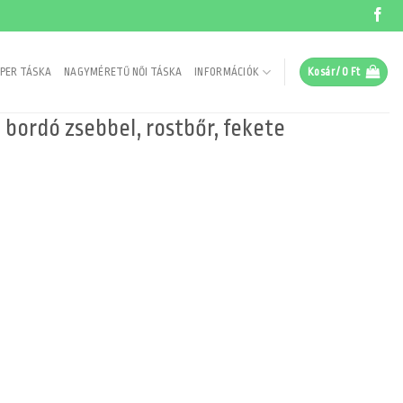
PER TÁSKA
NAGYMÉRETŰ NŐI TÁSKA
INFORMÁCIÓK
Kosár /
0
Ft
 bordó zsebbel, rostbőr, fekete