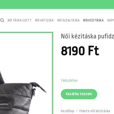
NŐI TÁSKA SZETT
NŐI HÁTIZSÁK
NŐI OLDALTÁSKA
NŐI KÉZITÁSKA
SHOP
Női kézitáska pufid
8190
Ft
1 készleten
Kosárba teszem
Kezdőlap
/
Fekete női kézitáska