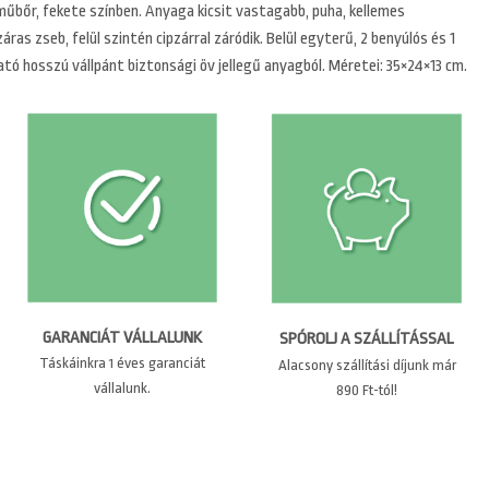
 műbőr, fekete színben. Anyaga kicsit vastagabb, puha, kellemes
záras zseb, felül szintén cipzárral záródik. Belül egyterű, 2 benyúlós és 1
ató hosszú vállpánt biztonsági öv jellegű anyagból. Méretei: 35×24×13 cm.
GARANCIÁT VÁLLALUNK
SPÓROLJ A SZÁLLÍTÁSSAL
Táskáinkra 1 éves garanciát
Alacsony szállítási díjunk már
vállalunk.
890 Ft-tól!