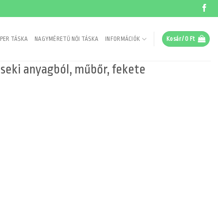
PER TÁSKA
NAGYMÉRETŰ NŐI TÁSKA
INFORMÁCIÓK
Kosár /
0
Ft
zseki anyagból, műbőr, fekete