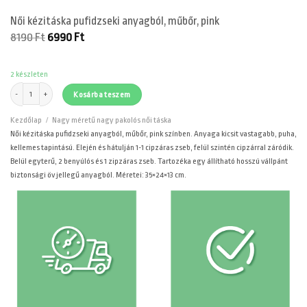
Női kézitáska pufidzseki anyagból, műbőr, pink
Original
Current
8190
Ft
6990
Ft
price
price
was:
is:
8190 Ft.
6990 Ft.
2 készleten
Női kézitáska pufidzseki anyagból, műbőr, pink mennyiség
Kosárba teszem
Kezdőlap
/
Nagy méretű nagy pakolós női táska
Női kézitáska pufidzseki anyagból, műbőr, pink színben. Anyaga kicsit vastagabb, puha,
kellemes tapintású. Elején és hátulján 1-1 cipzáras zseb, felül szintén cipzárral záródik.
Belül egyterű, 2 benyúlós és 1 zipzáras zseb. Tartozéka egy állítható hosszú vállpánt
biztonsági öv jellegű anyagból. Méretei: 35×24×13 cm.