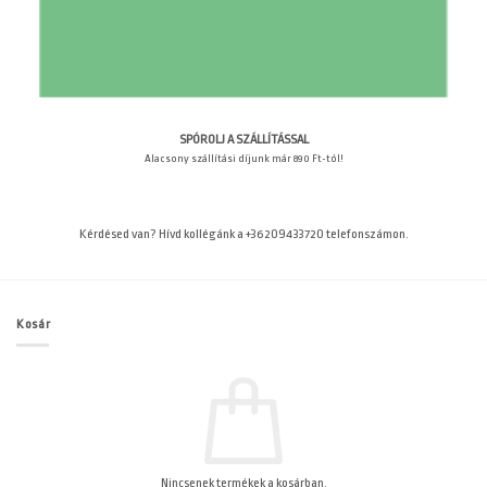
SPÓROLJ A SZÁLLÍTÁSSAL
Alacsony szállítási díjunk már 890 Ft-tól!
Kérdésed van? Hívd kollégánk a +36209433720 telefonszámon.
Kosár
Nincsenek termékek a kosárban.