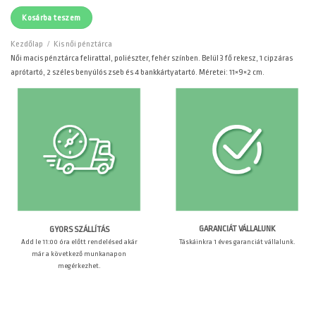
Kosárba teszem
Kezdőlap
/
Kis női pénztárca
Női macis pénztárca felirattal, poliészter, fehér színben. Belül 3 fő rekesz, 1 cipzáras
aprótartó, 2 széles benyúlós zseb és 4 bankkártyatartó. Méretei: 11×9×2 cm.
GARANCIÁT VÁLLALUNK
GYORS SZÁLLÍTÁS
Táskáinkra 1 éves garanciát vállalunk.
Add le 11:00 óra előtt rendelésed akár
már a következő munkanapon
megérkezhet.