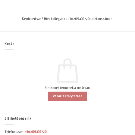
Kérdésed van? Hívd kollégánk a +36209433720 telefonszámon.
Kosár
Nincsenek termékek a kosárban.
Vásárlás folytatása
Elérhetőségeink
Telefonszám:
+36209433720