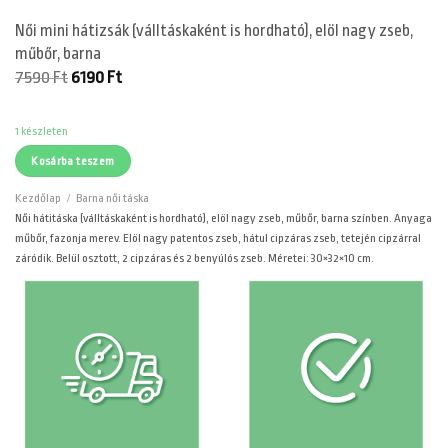
Női mini hátizsák (válltáskaként is hordható), elöl nagy zseb,
műbőr, barna
Original
Current
7590
Ft
6190
Ft
price
price
was:
is:
7590 Ft.
6190 Ft.
1 készleten
Kosárba teszem
Kezdőlap
/
Barna női táska
Női hátitáska (válltáskaként is hordható), elöl nagy zseb, műbőr, barna színben. Anyaga
műbőr, fazonja merev. Elöl nagy patentos zseb, hátul cipzáras zseb, tetején cipzárral
záródik. Belül osztott, 2 cipzáras és 2 benyúlós zseb. Méretei: 30×32×10 cm.