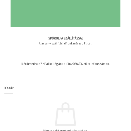
SPÓROLJ A SZÁLLÍTÁSSAL
Alacsony szállítási díjunk már 890 Ft-tól!
Kérdésed van? Hívd kollégánk a +36209433720 telefonszámon.
Kosár
Nincsenek termékek a kosárban.