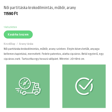
Női partitáska krokodilmintás, műbőr, arany
11590
Ft
1 készleten
Kosárba teszem
Kezdőlap
/
Arany táska
Női partitáska krokodilmintás, műbőr, arany színben. Elején köves betűk, anyaga
kellemes tapintású, merevített. Fedele patentos, alatta cipzáros. Belül egyterű, egy
cipzáras zseb. Tartozéka egy hosszú vállpánt. Méretei: 20×18×6 cm.