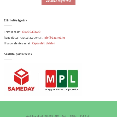
Vásárlás folytatása
Elérhetőségeink
Telefonszám:
+36209433720
Rendeléssel kapcsolatos email:
info@bagnet.hu
Hibabejelentés email:
Kapcsolati oldalon
Szállító partnereink
ADATKEZELÉSI TÁJÉKOZTATÓ
ÁSZF
KOSÁR
PÉNZTÁR