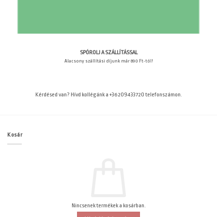
SPÓROLJ A SZÁLLÍTÁSSAL
Alacsony szállítási díjunk már 890 Ft-tól!
Kérdésed van? Hívd kollégánk a +36209433720 telefonszámon.
Kosár
Nincsenek termékek a kosárban.