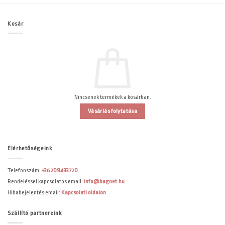
Kosár
Nincsenek termékek a kosárban.
Vásárlás folytatása
Elérhetőségeink
Telefonszám:
+36209433720
Rendeléssel kapcsolatos email:
info@bagnet.hu
Hibabejelentés email:
Kapcsolati oldalon
Szállító partnereink