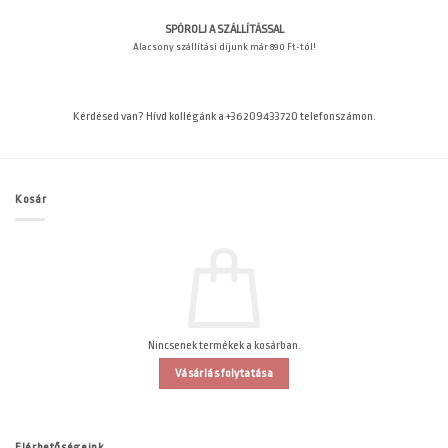
SPÓROLJ A SZÁLLÍTÁSSAL
Alacsony szállítási díjunk már 890 Ft-tól!
Kérdésed van? Hívd kollégánk a +36209433720 telefonszámon.
Kosár
Nincsenek termékek a kosárban.
Vásárlás folytatása
Elérhetőségeink