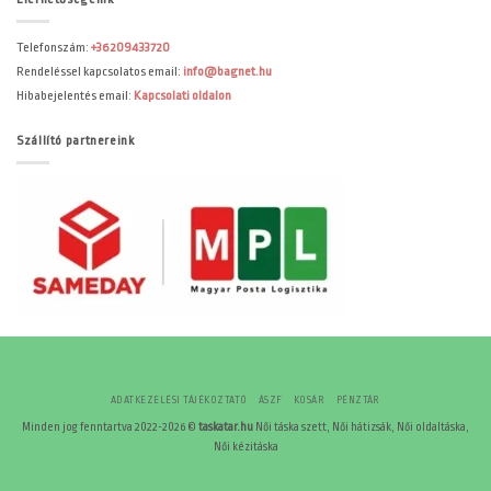
Telefonszám:
+36209433720
Rendeléssel kapcsolatos email:
info@bagnet.hu
Hibabejelentés email:
Kapcsolati oldalon
Szállító partnereink
ADATKEZELÉSI TÁJÉKOZTATÓ
ÁSZF
KOSÁR
PÉNZTÁR
Minden jog fenntartva 2022-2026 ©
taskatar.hu
Női táska szett, Női hátizsák, Női oldaltáska,
Női kézitáska