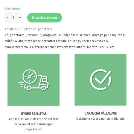
was:
is:
4090 Ft.
3410 Ft.
3 készleten
Női pénztárca, "missyou", virágokkal, műbőr, fekete mennyiség
Kosárba teszem
Kezdőlap
/
Fekete női pénztárca
Női pénztárca, „missyou”, virágokkal, műbőr, fekete színben. Anyaga puha tapintású
műbőr. A kihajtható része patenttal záródik, belül egy széles rekesz és 6
bankkártyatartó. A cipzáras részben két rekesz található. Méretei: 12×9×3 cm.
GARANCIÁT VÁLLALUNK
GYORS SZÁLLÍTÁS
Táskáinkra 1 éves garanciát vállalunk.
Add le 11:00 óra előtt rendelésed akár
már a következő munkanapon
megérkezhet.