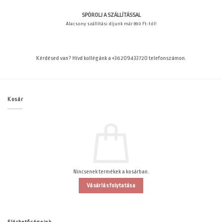
SPÓROLJ A SZÁLLÍTÁSSAL
Alacsony szállítási díjunk már 890 Ft-tól!
Kérdésed van? Hívd kollégánk a +36209433720 telefonszámon.
Kosár
Nincsenek termékek a kosárban.
Vásárlás folytatása