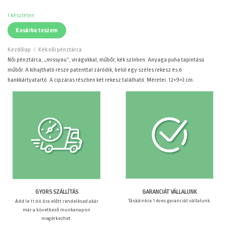
was:
is:
4090 Ft.
3410 Ft.
1 készleten
Kosárba teszem
Kezdőlap
/
Kék női pénztárca
Női pénztárca, „missyou”, virágokkal, műbőr, kék színben. Anyaga puha tapintású
műbőr. A kihajtható része patenttal záródik, belül egy széles rekesz és 6
bankkártyatartó. A cipzáras részben két rekesz található. Méretei: 12×9×3 cm.
GARANCIÁT VÁLLALUNK
GYORS SZÁLLÍTÁS
Táskáinkra 1 éves garanciát vállalunk.
Add le 11:00 óra előtt rendelésed akár
már a következő munkanapon
megérkezhet.