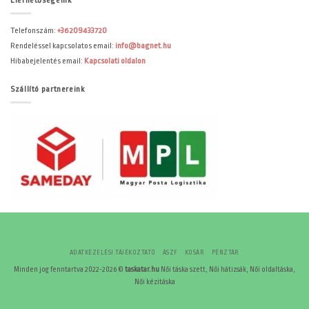
Elérhetőségeink
Telefonszám:
+36209433720
Rendeléssel kapcsolatos email:
info@bagnet.hu
Hibabejelentés email:
Kapcsolati oldalon
Szállító partnereink
ADATKEZELÉSI TÁJÉKOZTATÓ
ÁSZF
KOSÁR
PÉNZTÁR
Minden jog fenntartva 2022-2026 ©
taskatar.hu
Női táska szett, Női hátizsák, Női oldaltáska,
Női kézitáska