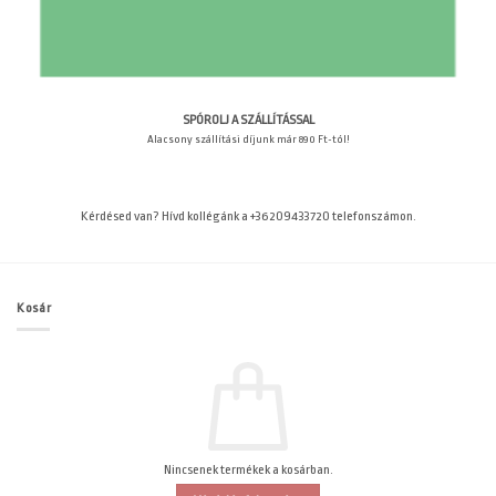
SPÓROLJ A SZÁLLÍTÁSSAL
Alacsony szállítási díjunk már 890 Ft-tól!
Kérdésed van? Hívd kollégánk a +36209433720 telefonszámon.
Kosár
Nincsenek termékek a kosárban.