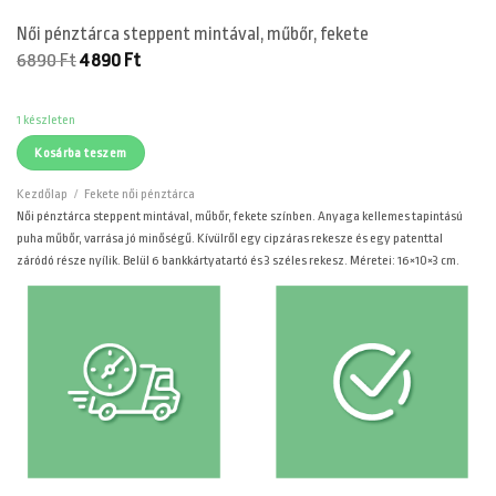
Női pénztárca steppent mintával, műbőr, fekete
Original
Current
6890
Ft
4890
Ft
price
price
was:
is:
6890 Ft.
4890 Ft.
1 készleten
Kosárba teszem
Kezdőlap
/
Fekete női pénztárca
Női pénztárca steppent mintával, műbőr, fekete színben. Anyaga kellemes tapintású
puha műbőr, varrása jó minőségű. Kívülről egy cipzáras rekesze és egy patenttal
záródó része nyílik. Belül 6 bankkártyatartó és 3 széles rekesz. Méretei: 16×10×3 cm.