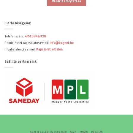
Vásárlás folytatása
Elérhetőségeink
Telefonszám:
+36209433720
Rendeléssel kapcsolatos email:
info@bagnet.hu
Hibabejelentés email:
Kapcsolati oldalon
Szállító partnereink
ADATKEZELÉSI TÁJÉKOZTATÓ
ÁSZF
KOSÁR
PÉNZTÁR