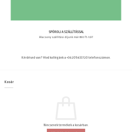
SPÓROLJ A SZÁLLÍTÁSSAL
Alacsony szállítási díjunk már 890 Ft-tól!
Kérdésed van? Hívd kollégánk a +36209433720 telefonszámon.
Kosár
Nincsenek termékek a kosárban.