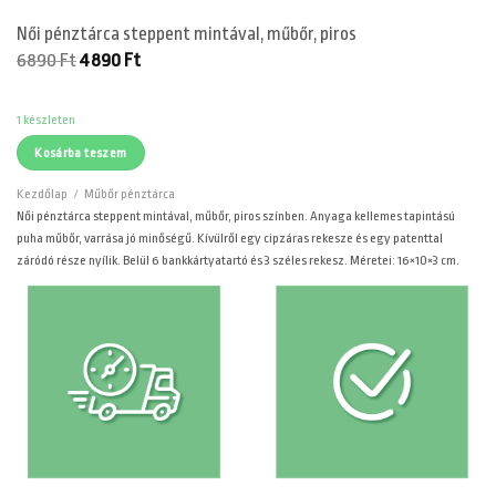
Női pénztárca steppent mintával, műbőr, piros
Original
Current
6890
Ft
4890
Ft
price
price
was:
is:
6890 Ft.
4890 Ft.
1 készleten
Kosárba teszem
Kezdőlap
/
Műbőr pénztárca
Női pénztárca steppent mintával, műbőr, piros színben. Anyaga kellemes tapintású
puha műbőr, varrása jó minőségű. Kívülről egy cipzáras rekesze és egy patenttal
záródó része nyílik. Belül 6 bankkártyatartó és 3 széles rekesz. Méretei: 16×10×3 cm.