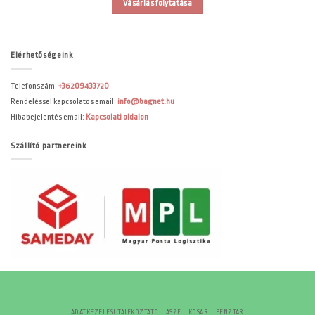
Vásárlás folytatása
Elérhetőségeink
Telefonszám:
+36209433720
Rendeléssel kapcsolatos email:
info@bagnet.hu
Hibabejelentés email:
Kapcsolati oldalon
Szállító partnereink
ADATKEZELÉSI TÁJÉKOZTATÓ
ÁSZF
KOSÁR
PÉNZTÁR