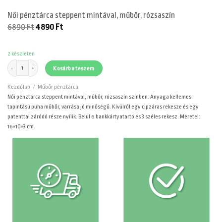
Női pénztárca steppent mintával, műbőr, rózsaszín
Original
Current
6890
Ft
4890
Ft
price
price
was:
is:
6890 Ft.
4890 Ft.
2 készleten
Női pénztárca steppent mintával, műbőr, rózsaszín mennyiség
Kosárba teszem
Kezdőlap
/
Műbőr pénztárca
Női pénztárca steppent mintával, műbőr, rózsaszín színben. Anyaga kellemes
tapintású puha műbőr, varrása jó minőségű. Kívülről egy cipzáras rekesze és egy
patenttal záródó része nyílik. Belül 6 bankkártyatartó és 3 széles rekesz. Méretei:
16×10×3 cm.