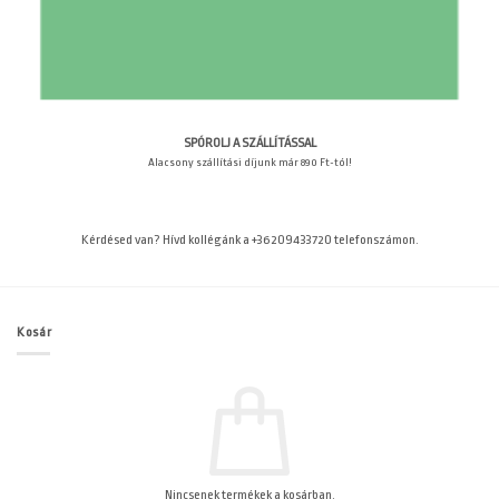
SPÓROLJ A SZÁLLÍTÁSSAL
Alacsony szállítási díjunk már 890 Ft-tól!
Kérdésed van? Hívd kollégánk a +36209433720 telefonszámon.
Kosár
Nincsenek termékek a kosárban.